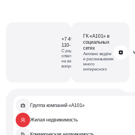
ГК «А101» в
+7 499
социальных
110-18-73
сетях
С радостью
Обратиться в А101
Активно ведём
ответим
и рассказываем
на ваши
много
вопросы
интересного
Группа компаний «А101»
Жилая недвижимость
Коммерческая недвижимость