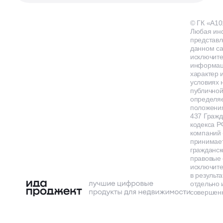
© ГК «А10
Любая ин
представл
данном са
исключит
информа
характер и
условиях 
публичной
определя
положения
437 Гражд
кодекса Р
компаний
принимает
гражданск
правовые 
исключит
в результа
отдельно 
совершенн