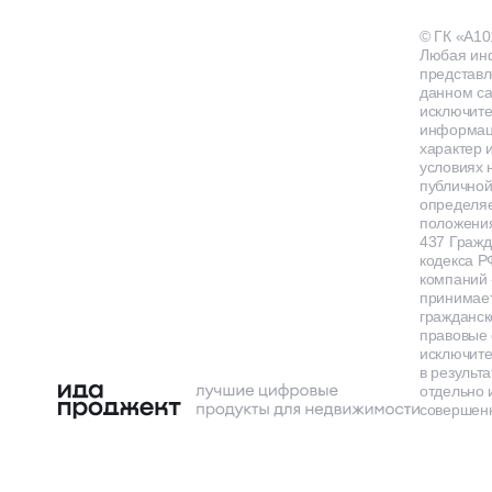
© ГК «А10
Любая ин
представл
данном са
исключит
информа
характер и
условиях 
публичной
определя
положения
437 Гражд
кодекса Р
компаний
принимает
гражданск
правовые 
исключит
в результа
отдельно 
совершенн