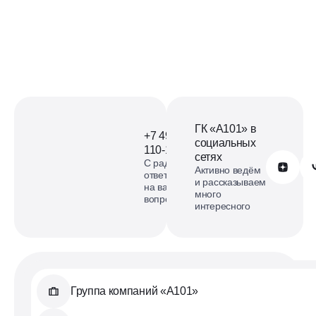
ГК «А101» в
+7 499
социальных
110-18-73
сетях
С радостью
Обратиться в А101
Активно ведём
ответим
и рассказываем
на ваши
много
вопросы
интересного
Группа компаний «А101»