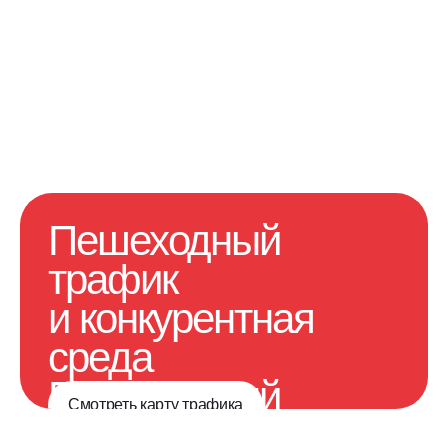
Пешеходный
трафик
и конкурентная
среда
Пешеходный
Смотреть карту трафика
трафик