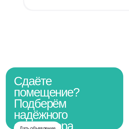
Сдаёте
помещение?
Подберём
надёжного
арендатора
Дать объявление