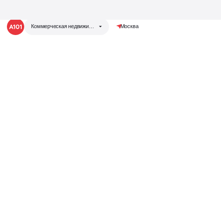
Коммерческая недвижимость
Москва
Коммерческая
Группа компаний «А101»
Жилая недвижимость
недвижи
Коммерческая недвижимость
Запустили аукцион
Теперь у нас есть своя аукционная
площадка
для продажи коммерческих помещений!
Отвечаем на любые вопросы,
делимся событиями
Написать нам