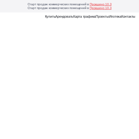
Старт продаж коммерческих помещений в
Прокшино 10.3
Старт продаж коммерческих помещений в
Прокшино 10.3
Еще
Купить
Арендовать
Карта трафика
Проекты
Ипотека
Контакты
Карта
трафика
Наглядная
аналитика
мость
для
выбора
выгодного
коммерческого
помещения
Магазин
франшиз
Онлайн-
каталог
готовых
бизнес-
моделей
для
открытия
своего
дела