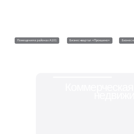
Телеграм • «А101 про бизнес»
Все актуальные события и новости
в нашем телеграм-канале
Помещения в районах А101
Бизнес-квартал «Прокшино»
Бизнес-
Коммерческая
недвижи