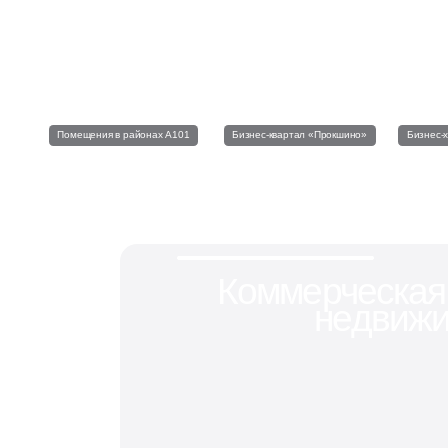
Телеграм • «А101 про бизнес»
Все актуальные события и новости
в нашем телеграм-канале
Помещения в районах А101
Бизнес-квартал «Прокшино»
Бизнес-
Коммерческая
недвижи