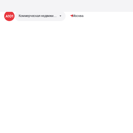
Коммерческая недвижимость
Москва
Коммерческая
Группа компаний «А101»
Жилая недвижимость
недвижи
Коммерческая недвижимость
Запустили аукцион
Теперь у нас есть своя аукционная
площадка
для продажи коммерческих помещений!
Отвечаем на любые вопросы,
делимся событиями
Написать нам