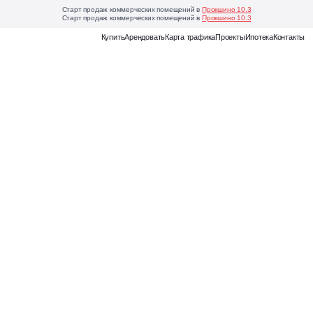
Старт продаж коммерческих помещений в
Прокшино 10.3
Старт продаж коммерческих помещений в
Прокшино 10.3
Еще
Купить
Арендовать
Карта трафика
Проекты
Ипотека
Контакты
Карта
трафика
Наглядная
аналитика
мость
для
выбора
выгодного
коммерческого
помещения
Магазин
франшиз
Онлайн-
каталог
готовых
бизнес-
моделей
для
открытия
своего
дела