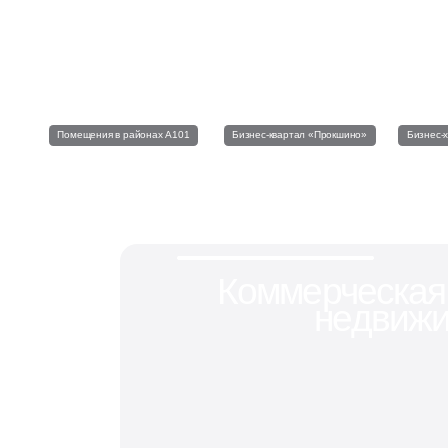
Телеграм • «А101 про бизнес»
Все актуальные события и новости
в нашем телеграм-канале
Помещения в районах А101
Бизнес-квартал «Прокшино»
Бизнес-
Коммерческая
недвижи