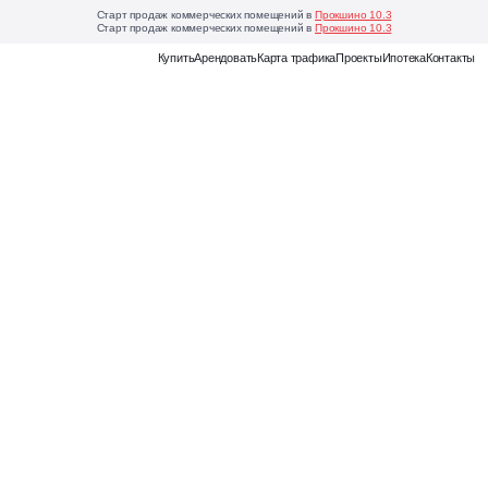
Старт продаж коммерческих помещений в
Прокшино 10.3
Старт продаж коммерческих помещений в
Прокшино 10.3
Еще
Купить
Арендовать
Карта трафика
Проекты
Ипотека
Контакты
Карта
трафика
Наглядная
аналитика
мость
для
выбора
выгодного
коммерческого
помещения
Магазин
франшиз
Онлайн-
каталог
готовых
бизнес-
моделей
для
открытия
своего
дела