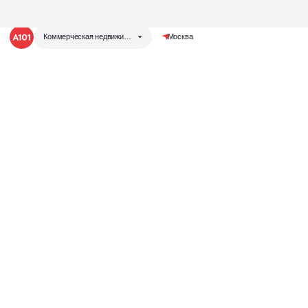
Коммерческая недвижимость
Москва
Коммерческая
Группа компаний «А101»
Жилая недвижимость
недвижи
Коммерческая недвижимость
Запустили аукцион
Теперь у нас есть своя аукционная
площадка
для продажи коммерческих помещений!
Отвечаем на любые вопросы,
делимся событиями
Написать нам