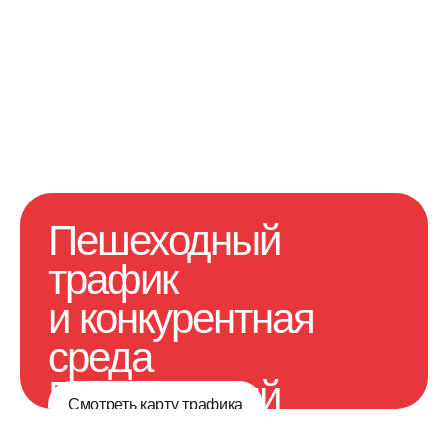
Пешеходный
трафик
и конкурентная
среда
Пешеходный
Смотреть карту трафика
трафик