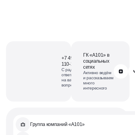
ГК «А101» в
+7 499
социальных
110-18-73
сетях
С радостью
Обратиться в А101
Активно ведём
ответим
и рассказываем
на ваши
много
вопросы
интересного
Группа компаний «А101»