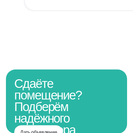
Сдаёте
помещение?
Подберём
надёжного
арендатора
Дать объявление