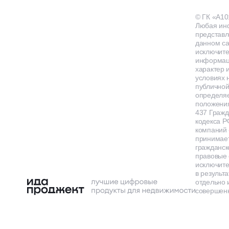
© ГК «А10
Любая ин
представл
данном са
исключит
информа
характер и
условиях 
публичной
определя
положения
437 Гражд
кодекса Р
компаний
принимает
гражданск
правовые 
исключит
в результа
отдельно 
совершенн