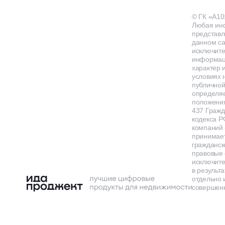
© ГК «А10
Любая ин
представл
данном са
исключит
информа
характер и
условиях 
публичной
определя
положения
437 Гражд
кодекса Р
компаний
принимает
гражданск
правовые 
исключит
в результа
отдельно 
совершенн