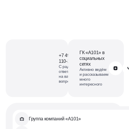
ГК «А101» в
+7 499
социальных
110-18-73
сетях
С радостью
Обратиться в А101
Активно ведём
ответим
и рассказываем
на ваши
много
вопросы
интересного
Группа компаний «А101»