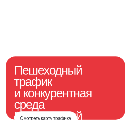
Пешеходный
трафик
и конкурентная
среда
Пешеходный
Смотреть карту трафика
трафик