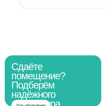
Сдаёте
помещение?
Подберём
надёжного
арендатора
Дать объявление