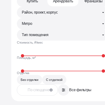
Купить
Арендовать
Франшизы
Теперь у нас есть своя аукционна
для продажи коммерческих помещ
Район, проект, корпус
Метро
Отвечаем на любые вопросы,
делимся событиями
Тип помещения
Стоимость, ₽/мес
Телеграм •
Площадь, м²
Все актуальн
в нашем тел
Отделка
Без отделки
С отделкой
По спеццене
Все фильтры