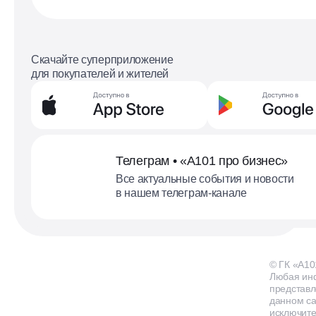
Скачайте суперприложение
для покупателей и жителей
Телеграм • «А101 про бизнес»
Все актуальные события и новости
в нашем телеграм-канале
© ГК «А10
Любая ин
представл
данном са
исключит