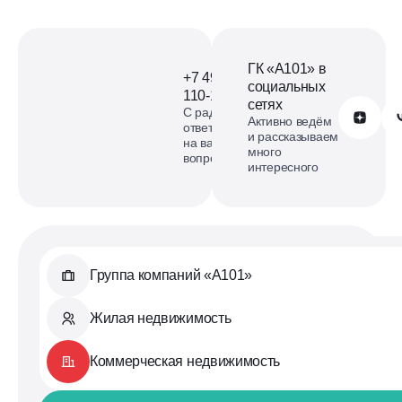
ГК «А101» в
+7 499
социальных
110-18-73
сетях
С радостью
Обратиться в А101
Активно ведём
ответим
и рассказываем
на ваши
много
вопросы
интересного
Группа компаний «А101»
Жилая недвижимость
Коммерческая недвижимость