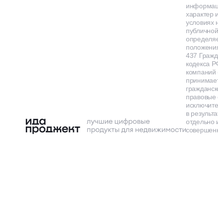
информа
характер и
условиях 
публичной
определя
положения
437 Гражд
кодекса Р
компаний
принимает
гражданск
правовые 
исключит
в результа
отдельно 
совершенн