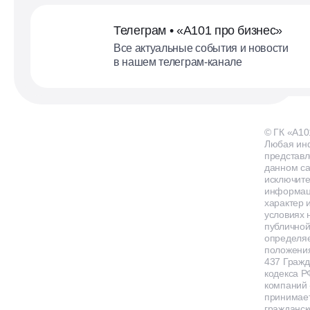
Телеграм • «А101 про бизнес»
Все актуальные события и новости
в нашем телеграм-канале
© ГК «А10
Любая ин
представл
данном са
исключит
информа
характер и
условиях 
публичной
определя
положения
437 Гражд
кодекса Р
компаний
принимает
гражданск