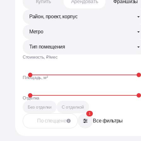
Купить
Арендовать
Франшизы
Теперь у нас есть своя аукционна
для продажи коммерческих помещ
Район, проект, корпус
Метро
Отвечаем на любые вопросы,
делимся событиями
Тип помещения
Стоимость, ₽/мес
Телеграм •
Площадь, м²
Все актуальн
в нашем тел
Отделка
Без отделки
С отделкой
1
По спеццене
Все фильтры