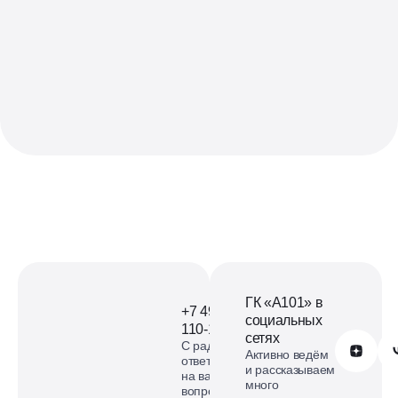
З
ГК «А101» в
+7 499
социальных
110-18-73
сетях
С радостью
Обратиться в А101
Активно ведём
ответим
и рассказываем
на ваши
много
вопросы