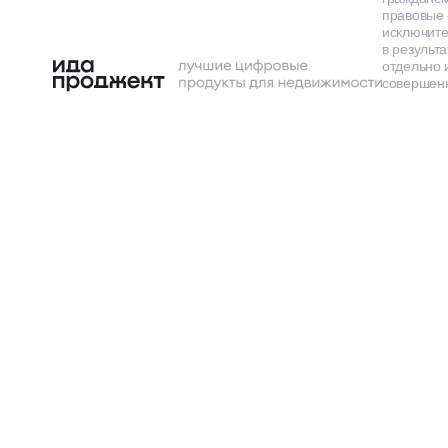
правовые 
исключит
в результа
отдельно 
совершенн