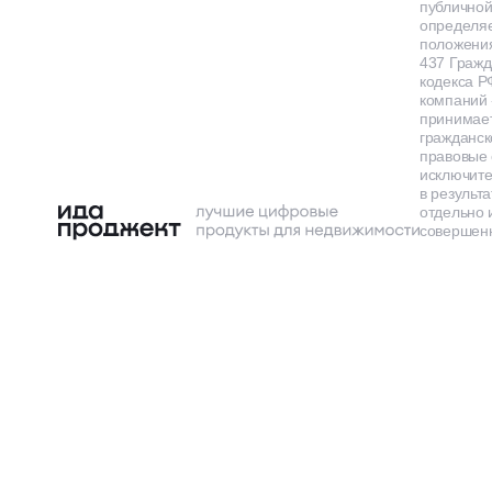
публичной
определя
положения
437 Гражд
кодекса Р
компаний
принимает
гражданск
правовые 
исключит
в результа
отдельно 
совершенн