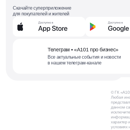
Скачайте суперприложение
для покупателей и жителей
Телеграм • «А101 про бизнес»
Все актуальные события и новости
в нашем телеграм-канале
© ГК «А10
Любая ин
представл
данном са
исключит
информа
характер и
условиях 