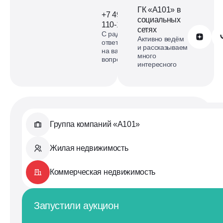
ГК «А101» в
+7 499
социальных
110-18-73
сетях
С радостью
Обратиться в А101
Активно ведём
ответим
и рассказываем
на ваши
много
вопросы
интересного
Группа компаний «А101»
Жилая недвижимость
Коммерческая недвижимость
Запустили аукцион