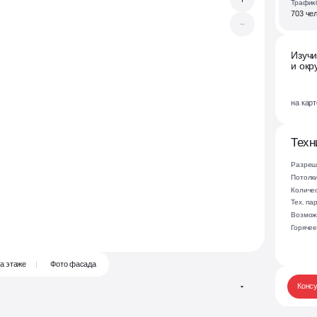
Трафик
703 че
Брокеридж
Услуги
поиска
Изучи
надёжных
и окр
арендаторов
и сопровождения
сделки
на кар
Техн
Разреш
Потолк
Количес
Тех. п
Возмож
Горяче
а этаже
Фото фасада
Конс