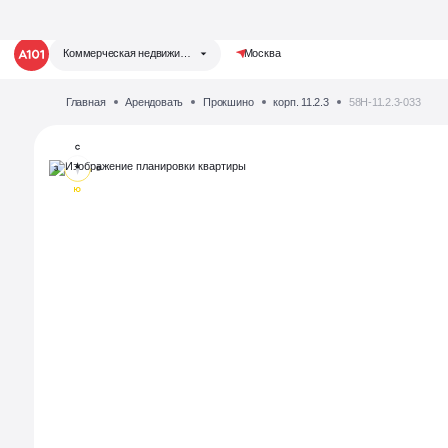
Коммерческая недвижимость
Москва
Главная
Арендовать
Прокшино
корп. 11.2.3
58Н-11.2.3-033
Группа компаний «А101»
Жилая недвижимость
Коммерческая недвижимость
Запустили аукцион
Теперь у нас есть своя аукционная
площадка
для продажи коммерческих помещений!
Отвечаем на любые вопросы,
делимся событиями
Написать нам