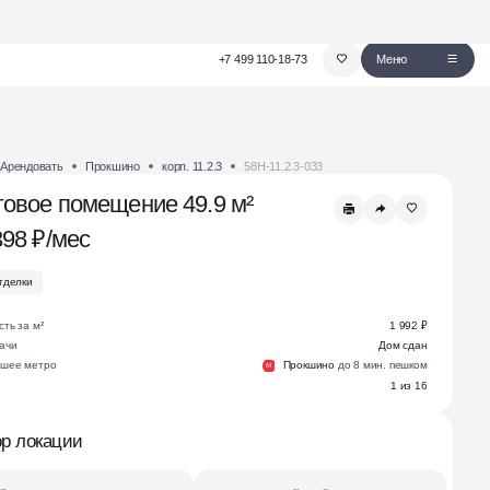
+7 499 110-18-73
Меню
Арендовать
Прокшино
корп. 11.2.3
58Н-11.2.3-033
говое помещение 49.9 м²
398 ₽/мес
тделки
ть за м²
1 992 ₽
ачи
Дом сдан
шее метро
Прокшино
до 8 мин. пешком
М
1 из 16
р локации