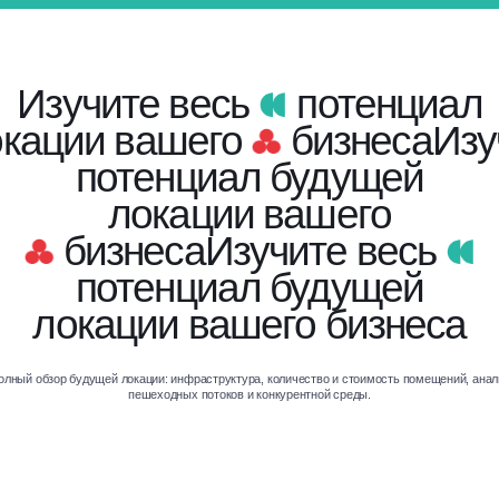
Изучите весь
потенциал
окации вашего
бизнеса
Изу
потенциал будущей
локации вашего
бизнеса
Изучите весь
потенциал будущей
локации вашего бизнеса
олный обзор будущей локации: инфраструктура, количество и стоимость помещений, анал
пешеходных потоков и конкурентной среды.