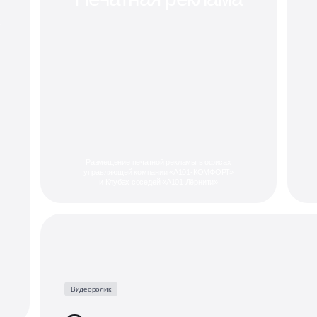
1
Размещение печатной рекламы в офисах
управляющей компании «А101-КОМФОРТ»
и Клубах соседей «А101 Лёрнити»
Видеоролик