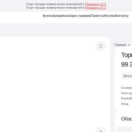
Старт продаж коммерческих помещений в
Прокшино 10.3
Старт продаж коммерческих помещений в
Прокшино 10.3
Еще
Купить
Арендовать
Карта трафика
Проекты
Ипотека
Контакты
Карта
трафика
Главная
Наглядная
аналитика
Тор
для
выбора
99 
выгодного
коммерческого
помещения
Без о
Магазин
Стоимос
франшиз
Срок сд
Онлайн-
Ближай
каталог
Этаж
готовых
бизнес-
моделей
Обзо
для
открытия
своего
дела