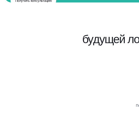
Получить консультацию
будущей л
П