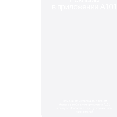
в приложении А10
Размещение информации о вашем
бизнесе в мобильном приложении А101
в разделе «События» с пуш-уведомлением
всех жителей