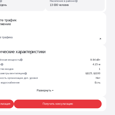
Население в районе
л/день
13 000 человек
те трафик
ужение
те трафика
ические характеристики
ённая мощность
9.94 кВт
и
4.15 м
тво входов
1
араметры вентиляции
Ш125, Ш100
ность организации доп. уровня
Нет
е водоснабжение
Есть
Развернуть
ультация
Получить консультацию