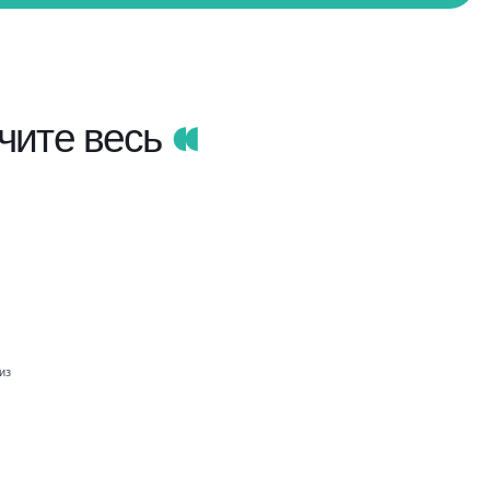
чите весь
из