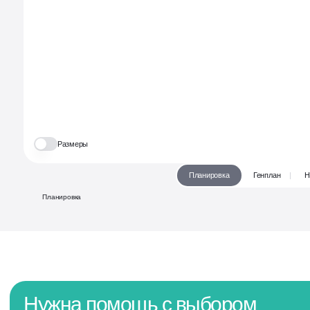
Телеграм • «А101 про бизнес»
Все актуальные события и новости
в нашем телеграм-канале
Размеры
Планировка
Генплан
Н
Планировка
Нужна помощь с выбором