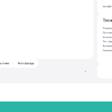
на кар
Брокеридж
Услуги
поиска
Техн
надёжных
арендаторов
Разреш
и сопровождения
сделки
Потолк
Количес
Тех. п
Возмож
Горяче
а этаже
Фото фасада