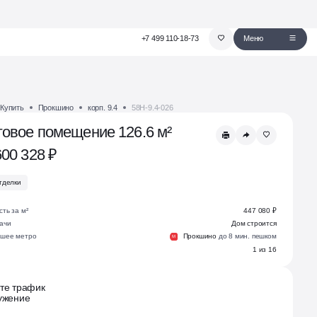
+7 499 110-18-73
Меню
Купить
Прокшино
корп. 9.4
58Н-9.4-026
говое помещение 126.6 м²
600 328 ₽
тделки
ть за м²
447 080 ₽
ачи
Дом строится
шее метро
Прокшино
до 8 мин. пешком
М
1 из 16
те трафик
ужение