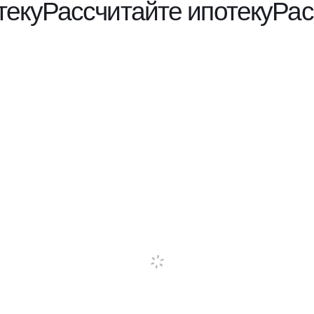
теку
Рассчитайте ипотеку
Рас