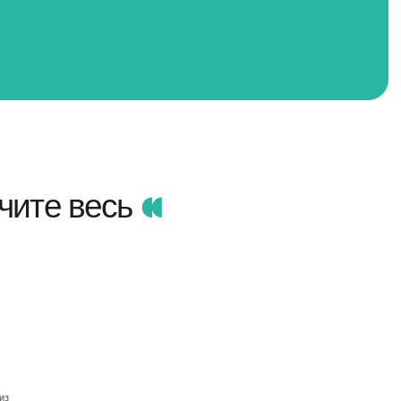
чите весь
из