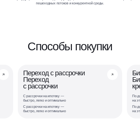
пешеходных потоков и конкурентной среды.
Способы покупки
Переход с рассрочки
Би
Переход
Би
с рассрочки
кр
С рассрочки на ипотеку —
По д
быстро, легко и оптимально
на э
С рассрочки на ипотеку —
По д
быстро, легко и оптимально
на э