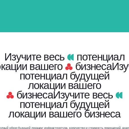
Изучите весь
потенциал
окации вашего
бизнеса
Изу
потенциал будущей
локации вашего
бизнеса
Изучите весь
потенциал будущей
локации вашего бизнеса
олный обзор будущей локации: инфраструктура, количество и стоимость помещений, анал