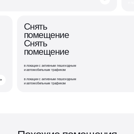
и п
Снять
помещение
Снять
помещение
в локации с активным пешеходным
и автомобильным трафиком
в локации с активным пешеходным
и автомобильным трафиком