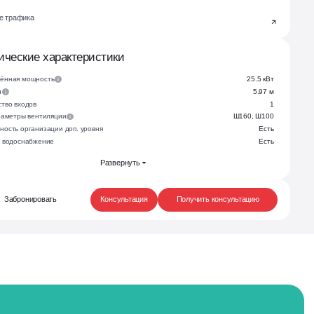
те трафика
ические характеристики
ённая мощность
25.5 кВт
и
5.97 м
тво входов
1
араметры вентиляции
Ш160, Ш100
ность организации доп. уровня
Есть
е водоснабжение
Есть
Развернуть
Забронировать
Консультация
Получить консультацию