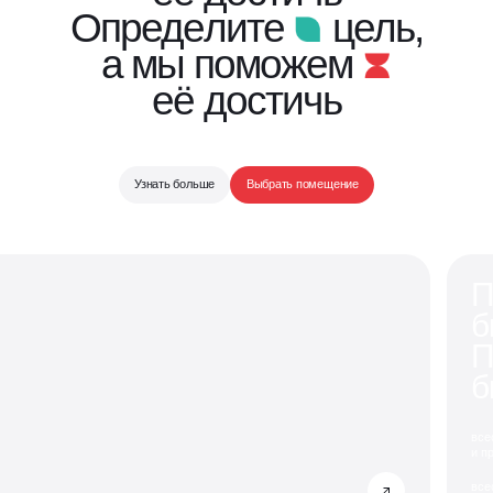
Определите
цель,
а мы поможем
её достичь
Узнать больше
Выбрать помещение
П
б
П
б
все
и п
все