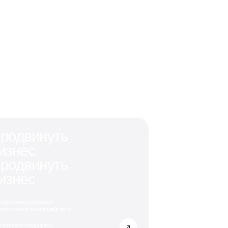
родвинуть
изнес
родвинуть
изнес
сторонняя поддержка
родуктивное взаимодействие
сторонняя поддержка