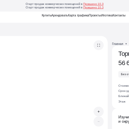
Старт продаж коммерческих помещений в
Прокшино 10.3
Старт продаж коммерческих помещений в
Прокшино 10.3
Еще
Купить
Арендовать
Карта трафика
Проекты
Ипотека
Контакты
Карта
трафика
Главная
Наглядная
аналитика
Тор
для
выбора
56 
выгодного
коммерческого
помещения
Без о
Магазин
Стоимос
франшиз
Срок сд
Онлайн-
Ближай
каталог
Этаж
готовых
бизнес-
моделей
для
Изучи
открытия
и окр
своего
дела