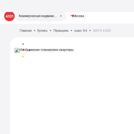
Коммерческая недвижимость
Москва
Главная
Купить
Прокшино
корп. 9.4
58Н-9.4-026
Группа компаний «А101»
Жилая недвижимость
Коммерческая недвижимость
Запустили аукцион
Теперь у нас есть своя аукционная
площадка
для продажи коммерческих помещений!
Отвечаем на любые вопросы,
делимся событиями
Написать нам