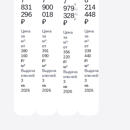
7
9
831
900
214
979
730
-18 %
296
018
448
328
784
₽
₽
₽
₽
₽
Цена
Цена
Цена
Цена
за
за
за
за
м²:
м²:
м²:
м²:
от
от
от
от
380
391
339
356
160
090
440
220
₽/
₽/
₽/
₽/
м²
м²
м²
м²
Выдача
Выдача
Выдача
Выдача
ключей:
ключей:
ключей:
ключей:
3
3
3
3
кв.
кв.
кв.
кв.
2026
2026
2026
2026