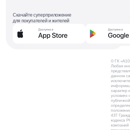
Скачайте суперприложение
для покупателей и жителей
© ГК «А10
Любая ин
представл
данном са
исключит
информа
характер и
условиях 
публичной
определя
положения
437 Гражд
кодекса Р
компаний
принимает