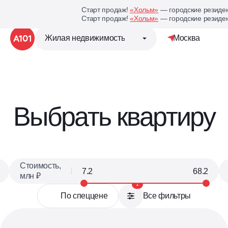
Старт продаж!
«Хольм»
— городские резиден
Старт продаж!
«Хольм»
— городские резиден
Жилая недвижимость
Москва
Группа компаний «А101»
Выбрать квартиру
Жилая недвижимость
Коммерческая недвижим
Стоимость,
млн ₽
Кухни под планировку
1
вашей квартиры
По спеццене
Все фильтры