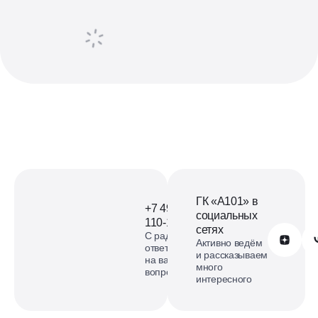
ГК «А101» в
+7 499
социальных
110-18-73
сетях
С радостью
Обратиться в А101
Активно ведём
ответим
и рассказываем
на ваши
много
вопросы
интересного