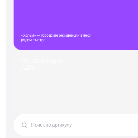
«Хольм» — городские резиденции в лесу
рядом с метро
Магазин мерча
А101