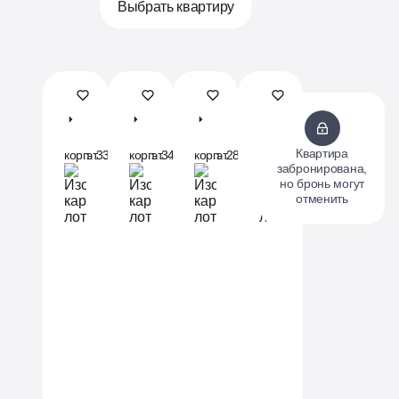
Выбрать квартиру
ЖК
ЖК
ЖК
Проект
«Родные
«Родные
«Родные
«Бунинские
кварталы»
кварталы»
кварталы»
кварталы»
Квартира
корп. 3.1
эт. 3 из 10
корп. 3.3
эт. 4 из 10
корп. 2
эт. 8 из 9
корп. 9.1
эт. 18 из 19
забронирована,
но бронь могут
отменить