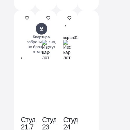
Проект
ЖК
ЖК
Квартиры
«Бунинские
«Родные
«Родные
с дизайнер
кварталы»
кварталы»
кварталы»
Квартира
корп. 9.1
эт. 19 из 19
корп. 1.1
эт. 10 из 10
корп. 3.2
эт. 10 из 10
отделкой
забронирована,
для
но бронь могут
отменить
вас
Студия
Студия
Студия
21.7
23
24