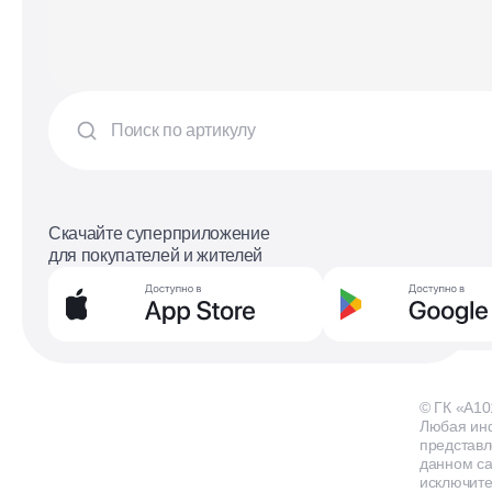
Скачайте суперприложение
для покупателей и жителей
© ГК «А10
Любая ин
представл
данном са
исключит