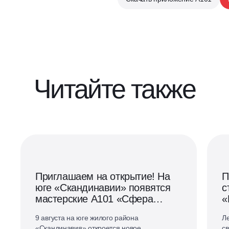
Читайте также
Приглашаем на открытие! На
П
юге «Скандинавии» появятся
с
мастерские А101 «Сфера
«
дела»
9 августа на юге жилого района
Ле
«Скандинавия» откроется новое
св