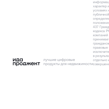
информа
характер и
условиях 
публичной
определя
положения
437 Гражд
кодекса Р
компаний
принимает
гражданск
правовые 
исключит
в результа
отдельно 
совершенн