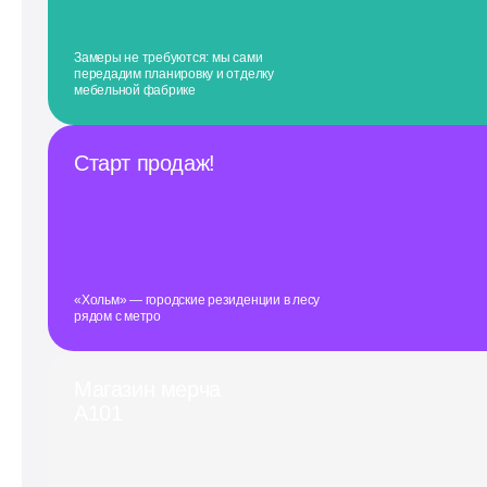
Замеры не требуются: мы сами
передадим планировку и отделку
мебельной фабрике
Старт продаж!
«Хольм» — городские резиденции в лесу
рядом с метро
Магазин мерча
А101