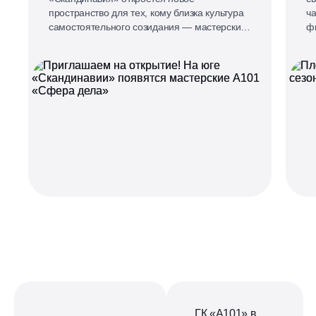
пространство для тех, кому близка культура
ч
самостоятельного созидания — мастерские
ф
А101 «Сфера дела».
«
«А
вм
ГК «А101» в