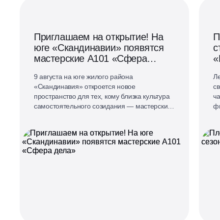
Приглашаем на открытие! На
П
юге «Скандинавии» появятся
с
мастерские А101 «Сфера
«
дела»
9 августа на юге жилого района
Ле
«Скандинавия» откроется новое
св
пространство для тех, кому близка культура
ч
самостоятельного созидания — мастерские
ф
А101 «Сфера дела».
«
«А
вм