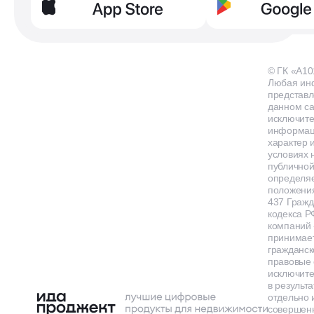
© ГК «А10
Любая ин
представл
данном са
исключит
информа
характер и
условиях 
публичной
определя
положения
437 Гражд
кодекса Р
компаний
принимает
гражданск
правовые 
исключит
в результа
отдельно 
совершенн