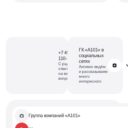
ГК «А101» в
+7 499
социальных
110-18-73
сетях
С радостью
Обратиться в А101
Активно ведём
ответим
и рассказываем
на ваши
много
вопросы
интересного
Группа компаний «А101»