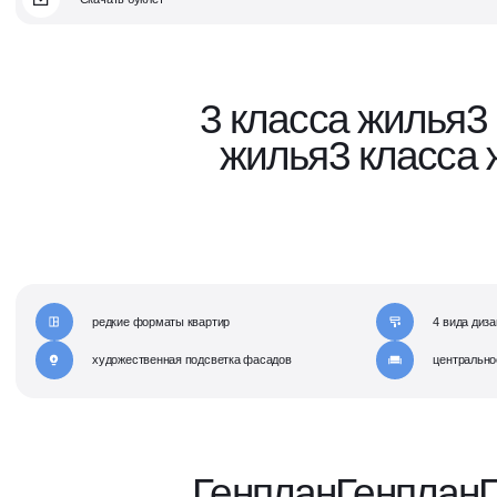
3 класса жилья
3
жилья
3 класса
редкие форматы квартир
4 вида диза
художественная подсветка фасадов
центрально
Генплан
Генплан