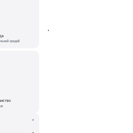
да
ельной средой
анство
ов