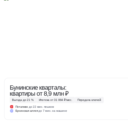
Бунинские кварталы:
квартиры от 8,9 млн ₽
Выгода до 21 %
Ипотека от 31 884 ₽/мес.
Передача ключей
Потапово
до 22 мин. пешком
М
Бунинская аллея
до 7 мин. на машине
М