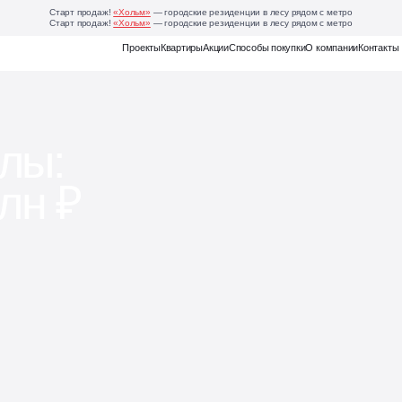
Старт продаж!
«Хольм»
— городские резиденции в лесу рядом с метро
Старт продаж!
«Хольм»
— городские резиденции в лесу рядом с метро
Еще
Проекты
Квартиры
Акции
Способы покупки
О компании
Контакты
 проекта Бунинские
лы:
лн ₽