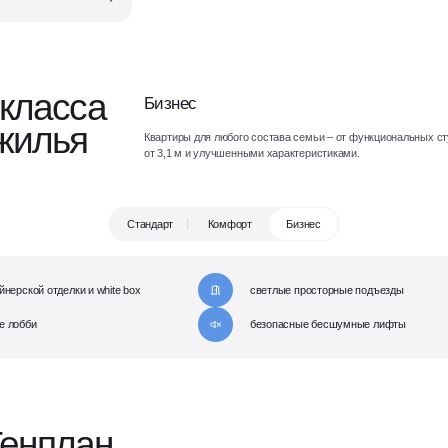
 класса
Бизнес
 жилья
Квартиры для любого состава семьи – от функциональных с
от 3,1 м и улучшенными характеристиками.
Стандарт
Комфорт
Бизнес
йнерской отделки и white box
светлые просторные подъезды
е лобби
безопасные бесшумные лифты
Генплан