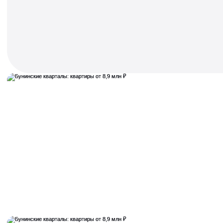
«Хольм» — городские резиденции в лесу
рядом с метро
Отвечаем на любые вопросы,
делимся событиями
Написать нам