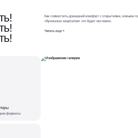
ть!
Как совместить домашний комфорт с открытиями, новыми г
«Бунинских кварталов» это будет несложно.
ть!
Читать еще
ть!
ртиры
дкие форматы