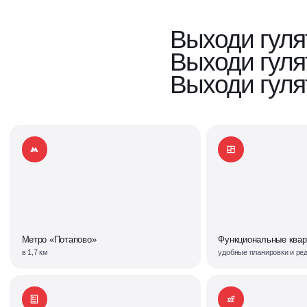
Выходи гуля
Выходи гуля
Выходи гуля
Метро «Потапово»
Функциональные ква
в 1,7 км
удобные планировки и ре