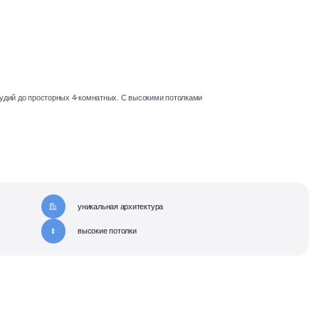
тудий до просторных 4-комнатных. С высокими потолками
уникальная архитектура
высокие потолки