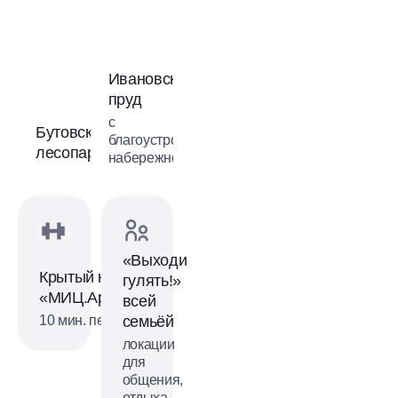
Ивановский
пруд
с
Бутовский
благоустроенной
лесопарк
набережной
«Выходи
Крытый каток
гулять!»
«МИЦ.Арена»
всей
10 мин. пешком
семьёй
локации
для
общения,
отдыха,