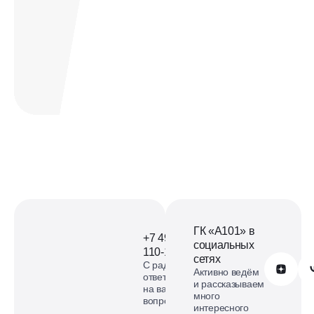
Офис продаж
ЖК Бунинские кварталы на
карте
смотреть карту
ГК «А101» в
+7 499
социальных
110-18-73
сетях
С радостью
Обратиться в А101
Активно ведём
ответим
и рассказываем
на ваши
много
вопросы
интересного