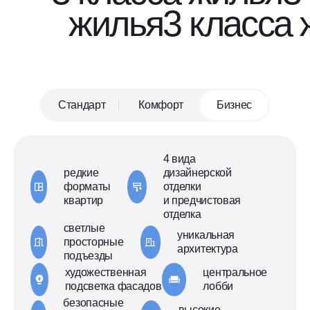
жилья
3 класса
Стандарт
Комфорт
Бизнес
4 вида
редкие
дизайнерской
форматы
отделки
квартир
и предчистовая
отделка
светлые
уникальная
просторные
архитектура
подъезды
художественная
центральное
подсветка фасадов
лобби
безопасные
высокие