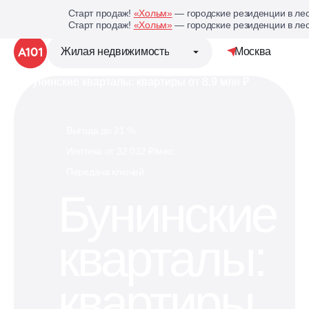
Старт продаж!
«Хольм»
— городские резиденции в лес
Старт продаж!
«Хольм»
— городские резиденции в лес
Жилая недвижимость
Москва
Детальная стр
Группа компаний «А101»
Выгода до 21 %
Ипотека от 32 032 ₽/мес.
Жилая недвижимость
Передача ключей
Бунинские
Коммерческая недвижимость
кварталы:
Кухни под планировку
вашей квартиры
квартиры