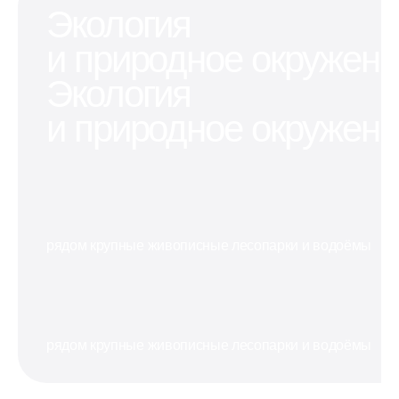
бизнес-
Экология
которым
можно
проектов
не хватает
оставить
в
и природное окружен
места в
машину
перспективном
квартире
или мотоцикл
районе
Экология
и природное окружен
рядом крупные живописные лесопарки и водоёмы
рядом крупные живописные лесопарки и водоёмы