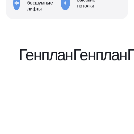
бесшумные
потолки
лифты
Генплан
Генплан