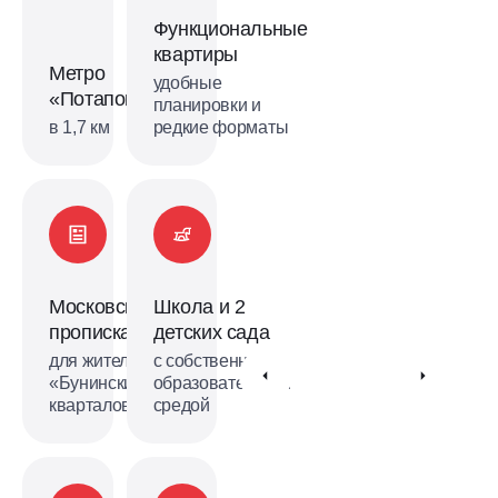
Функциональные
квартиры
Метро
удобные
«Потапово»
планировки и
в 1,7 км
редкие форматы
Московская
Школа и 2
прописка
детских сада
для жителей
с собственной
«Бунинских
образовательной
кварталов»
средой