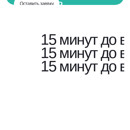
Получить
Оставить заявку
подробную
консультацию
по проекту
15 минут до в
15 минут до в
15 минут до в