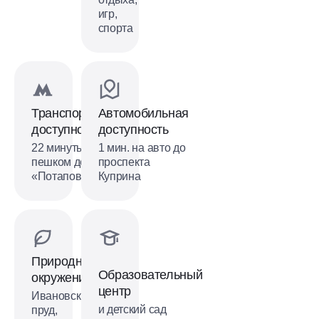
игр,
спорта
Транспортная
Автомобильная
доступность
доступность
22 минуты
1 мин. на авто до
пешком до м.
проспекта
«Потапово»
Куприна
Природное
Образовательный
окружение
центр
Ивановский
и детский сад
пруд,