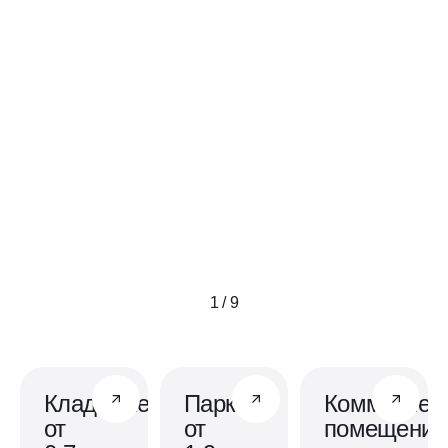
1 / 9
Кладовые
Паркинг
Коммерчес
от
от
помещения