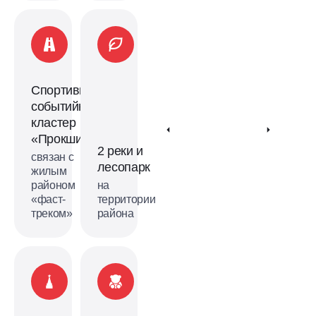
Спортивно-
событийный
кластер
«Прокшино»
2 реки и
связан с
лесопарк
жилым
районом
на
«фаст-
территории
треком»
района