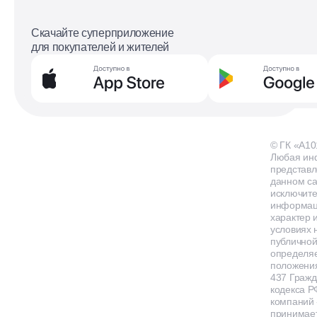
Скачайте суперприложение
для покупателей и жителей
© ГК «А10
Любая ин
представл
данном са
исключит
информа
характер и
условиях 
публичной
определя
положения
437 Гражд
кодекса Р
компаний
принимает