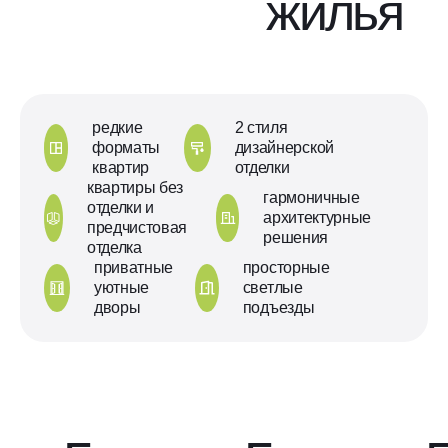
жилья
редкие
2 стиля
форматы
дизайнерской
квартир
отделки
квартиры без
гармоничные
отделки и
архитектурные
предчистовая
решения
отделка
приватные
просторные
уютные
светлые
дворы
подъезды