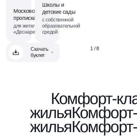
Школы и
Московская
детские сады
прописка
с собственной
для жителей
образовательной
«Деснаречья»
средой
1 / 8
Скачать
буклет
Комфорт-кл
жилья
Комфорт-
жилья
Комфорт-