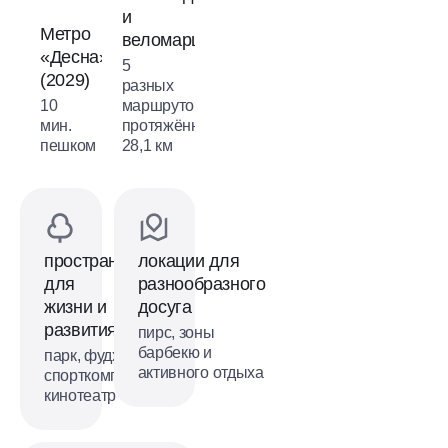
и
Метро
веломаршрутов
«Десна»
5
(2029)
разных
10
маршрутов
мин.
протяжённостью
пешком
28,1 км
пространства
локации для
для
разнообразного
жизни и
досуга
развития
пирс, зоны
барбекю и
парк, фудхолл,
активного отдыха
спорткомплекс,
кинотеатр