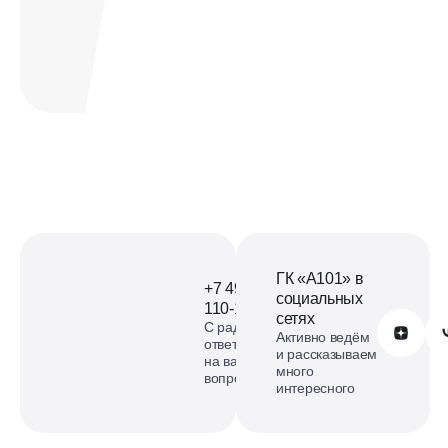
Офис продаж ЖК Офис
продаж Деснаречье на
карте
смотреть карту
ГК «А101» в
+7 499
социальных
110-18-73
сетях
С радостью
Обратиться в А101
Активно ведём
ответим
и рассказываем
на ваши
много
вопросы
интересного