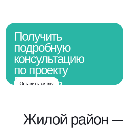
Получить
подробную
консультацию
по проекту
Получить
Оставить заявку
подробную
консультацию
по проекту
Жилой район —