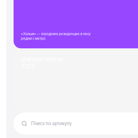
«Хольм» — городские резиденции в лесу
рядом с метро
Магазин мерча
А101