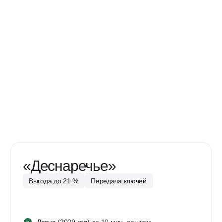
«Деснаречье»
Выгода до 21 %
Передача ключей
Десна
(2029 год)
до 10 мин. пешком