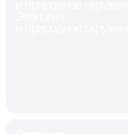
и природное окружен
места в
машину
перспективном
квартире
или мотоцикл
районе
Экология
и природное окружен