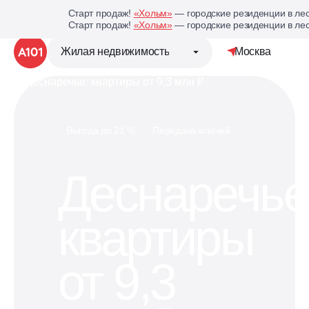
Старт продаж!
«Хольм»
— городские резиденции в лес
Старт продаж!
«Хольм»
— городские резиденции в лес
Жилая недвижимость
Москва
Детальная стр
Группа компаний «А101»
Выгода до 21 %
Передача ключей
Жилая недвижимость
Деснаречье
Коммерческая недвижимость
квартиры
Кухни под планировку
вашей квартиры
от 9,3