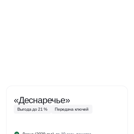
«Деснаречье»
Выгода до 21 %
Передача ключей
Десна
(2029 год)
до 10 мин. пешком