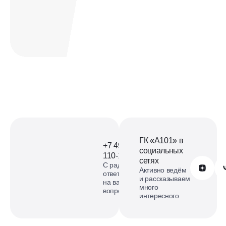
Офис продаж ЖК Офис
продаж Деснаречье на
карте
смотреть карту
ГК «А101» в
+7 499
социальных
110-18-73
сетях
С радостью
Обратиться в А101
Активно ведём
ответим
и рассказываем
на ваши
много
вопросы
интересного