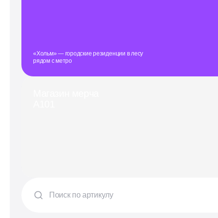
«Хольм» — городские резиденции в лесу
рядом с метро
Магазин мерча
А101