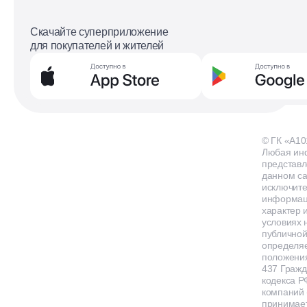
Скачайте суперприложение
для покупателей и жителей
© ГК «А10
Любая ин
представл
данном са
исключит
информа
характер и
условиях 
публичной
определя
положения
437 Гражд
кодекса Р
компаний
принимает