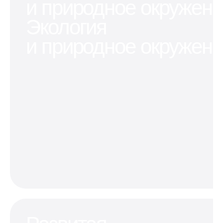
и природное окружен
места в
машину
перспективном
квартире
или мотоцикл
районе
Экология
и природное окружен