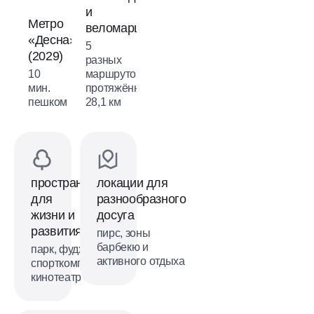
и
Метро
веломаршрутов
«Десна»
5
(2029)
разных
10
маршрутов
мин.
протяжённостью
пешком
28,1 км
пространства
локации для
для
разнообразного
жизни и
досуга
развития
пирс, зоны
барбекю и
парк, фудхолл,
активного отдыха
спорткомплекс,
кинотеатр