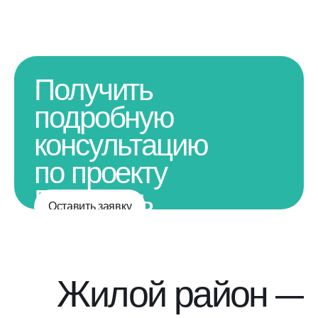
Получить
подробную
консультацию
по проекту
Получить
Оставить заявку
подробную
консультацию
по проекту
Жилой район —