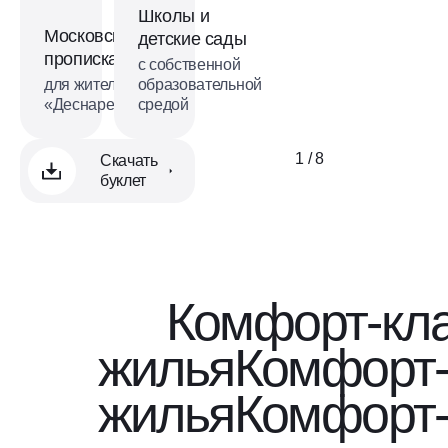
Школы и
Московская
детские сады
прописка
с собственной
для жителей
образовательной
«Деснаречья»
средой
1 / 8
Скачать
буклет
Комфорт-кл
жилья
Комфорт-
жилья
Комфорт-