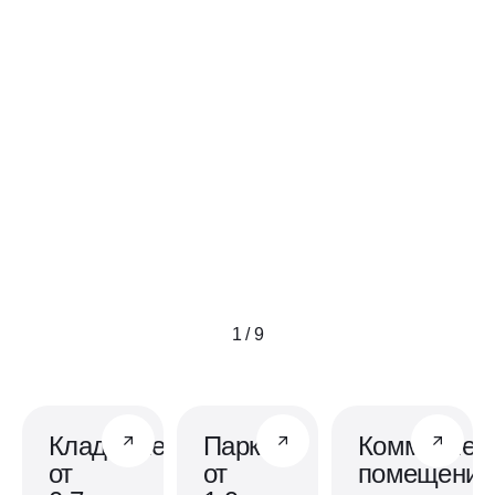
1 / 9
Кладовые
Паркинг
Коммерчес
от
от
помещения