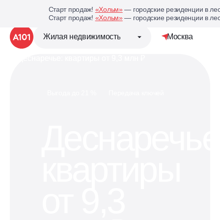
Старт продаж!
«Хольм»
— городские резиденции в лес
Старт продаж!
«Хольм»
— городские резиденции в лес
Жилая недвижимость
Москва
Детальная стр
Группа компаний «А101»
Выгода до 21 %
Передача ключей
Жилая недвижимость
Деснаречье
Коммерческая недвижимость
квартиры
Кухни под планировку
вашей квартиры
от 9,3