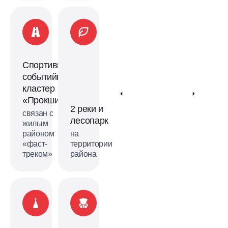
Спортивно-
событийный
кластер
«Прокшино»
2 реки и
связан с
лесопарк
жилым
районом
на
«фаст-
территории
треком»
района