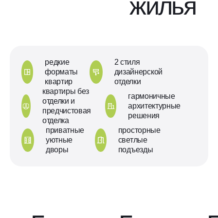
жилья
редкие
2 стиля
форматы
дизайнерской
квартир
отделки
квартиры без
гармоничные
отделки и
архитектурные
предчистовая
решения
отделка
приватные
просторные
уютные
светлые
дворы
подъезды