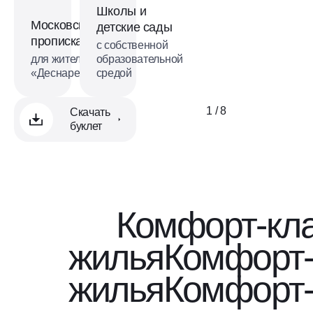
Школы и
Московская
детские сады
прописка
с собственной
для жителей
образовательной
«Деснаречья»
средой
1 / 8
Скачать
буклет
Комфорт-кл
жилья
Комфорт-
жилья
Комфорт-