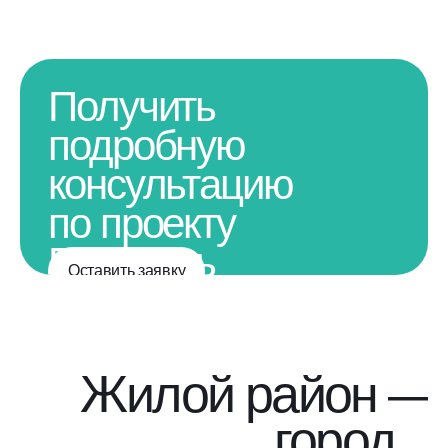
Получить
подробную
консультацию
по проекту
Получить
Оставить заявку
подробную
консультацию
по проекту
Жилой район —
город