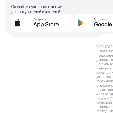
Скачайте суперприложение
для покупателей и жителей
© ГК «А10
Любая ин
представл
данном са
исключит
информа
характер и
условиях 
публичной
определя
положения
437 Гражд
кодекса Р
компаний
принимает
гражданск