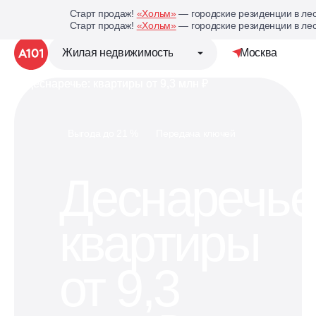
Старт продаж!
«Хольм»
— городские резиденции в лес
Старт продаж!
«Хольм»
— городские резиденции в лес
Жилая недвижимость
Москва
Детальная стр
Группа компаний «А101»
Выгода до 21 %
Передача ключей
Жилая недвижимость
Деснаречье
Коммерческая недвижимость
квартиры
Кухни под планировку
вашей квартиры
от 9,3