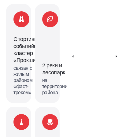
Спортивно-
событийный
кластер
«Прокшино»
2 реки и
связан с
лесопарк
жилым
районом
на
«фаст-
территории
треком»
района