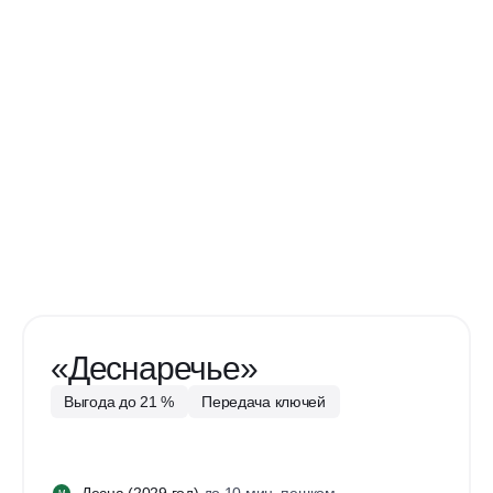
«Деснаречье»
Выгода до 21 %
Передача ключей
Десна
(2029 год)
до 10 мин. пешком