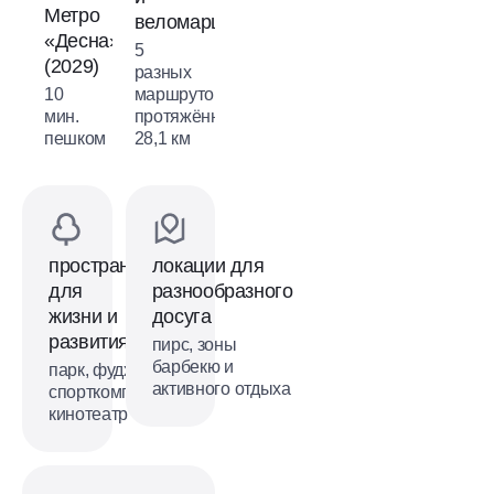
Метро
веломаршрутов
«Десна»
5
(2029)
разных
10
маршрутов
мин.
протяжённостью
пешком
28,1 км
пространства
локации для
для
разнообразного
жизни и
досуга
развития
пирс, зоны
барбекю и
парк, фудхолл,
активного отдыха
спорткомплекс,
кинотеатр