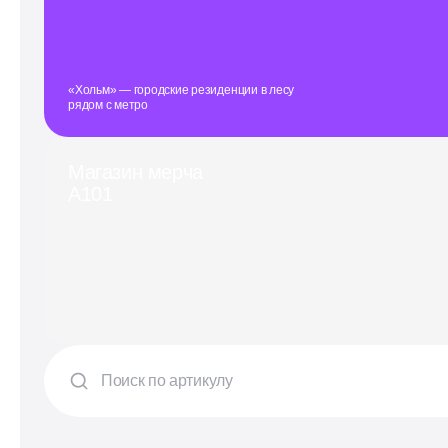
«Хольм» — городские резиденции в лесу
рядом с метро
Магазин мерча
А101