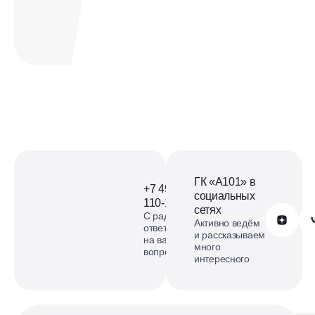
Офис продаж ЖК Офис
продаж Деснаречье на
карте
смотреть карту
ГК «А101» в
+7 499
социальных
110-18-73
сетях
С радостью
Обратиться в А101
Активно ведём
ответим
и рассказываем
на ваши
много
вопросы
интересного