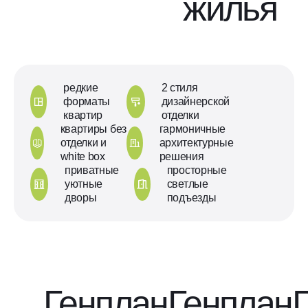
жилья
редкие
2 стиля
форматы
дизайнерской
квартир
отделки
квартиры без
гармоничные
отделки и
архитектурные
white box
решения
приватные
просторные
уютные
светлые
дворы
подъезды
Генплан
Генплан