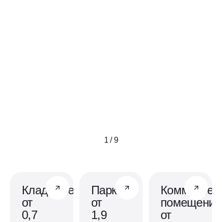
1 / 9
Кладовые
Паркинг
Коммерчес
от
от
помещения
0,7
1,9
от