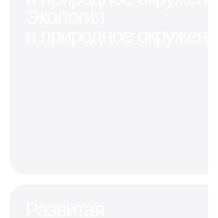
квартире
или мотоцикл
районе
Экология
и природное окружен
Развитая