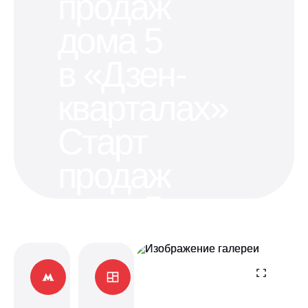
продаж
дома 5
в «Дзен-
кварталах»
Старт
продаж
дома 5
в «Дзен-
кварталах»
Квартиры в пяти минутах от станций