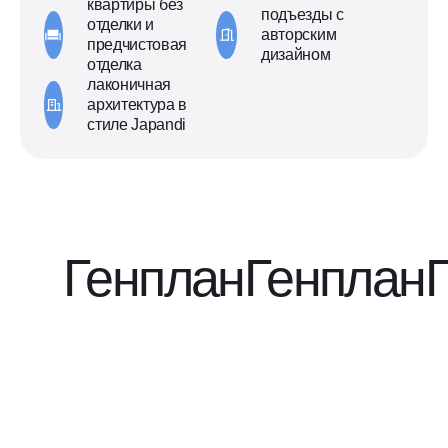
квартиры без
подъезды с
отделки и
авторским
предчистовая
дизайном
отделка
лаконичная
архитектура в
стиле Japandi
Генплан
Генплан