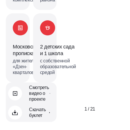
Московская
2 детских сада
прописка
и 1 школа
для жителей
с собственной
«Дзен-
образовательной
кварталов»
средой
Смотреть
видео о
проекте
1 / 21
Скачать
буклет