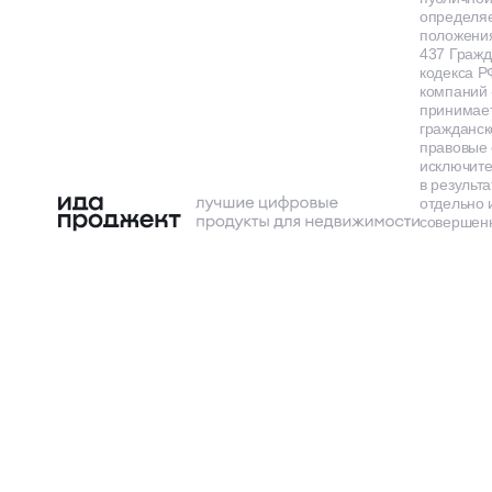
определя
положения
437 Гражд
кодекса Р
компаний
принимает
гражданск
правовые 
исключит
в результа
отдельно 
совершенн