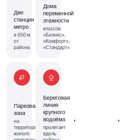
метро
Дома
Потапово и Новомосковская скоро в
Две
переменной
продаже!
станции
этажности
Выбрать квартиру
метро
классов
в 650 м
«Бизнес»,
от
«Комфорт»,
района
«Стандарт»
Береговая
линия
Парковая
крупного
зона
водоёма
на
территории
пролегает
жилого
вдоль
комплекса
района