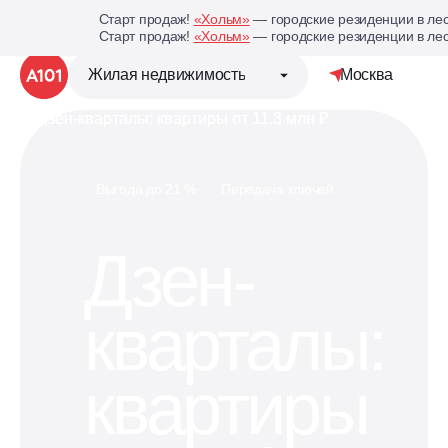
Старт продаж!
«Хольм»
— городские резиденции в лес
Старт продаж!
«Хольм»
— городские резиденции в лес
Жилая недвижимость
Москва
Детальная стр
Группа компаний «А101»
Выгода до 21 %
Передача ключей
Жилая недвижимость
Дзен-
Коммерческая недвижимость
кварталы:
Кухни под планировку
вашей квартиры
квартиры