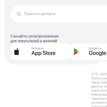
Скачайте суперприложение
для покупателей и жителей
© ГК «А10
Любая ин
представл
данном са
исключит
информа
характер и
условиях 
публичной