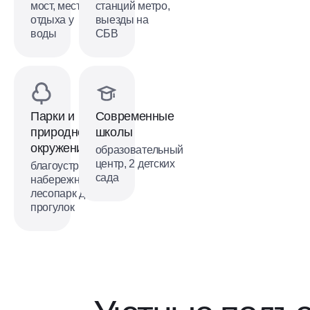
мост, места
станций метро,
отдыха у
выезды на
воды
СБВ
Парки и
Современные
природное
школы
окружение
образовательный
центр, 2 детских
благоустроенная
сада
набережная,
лесопарк для
прогулок