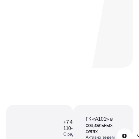
Офис продаж ЖК Офис
продаж Дзен-кварталы на
карте
смотреть карту
ГК «А101» в
+7 499
социальных
110-18-73
сетях
С радостью
Обратиться в А101
Активно ведём