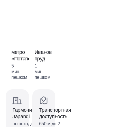
метро
Ивановский
школа
«Потапово»
пруд
Москомспорта
5
1
15
мин.
мин.
мин.
пешком
пешком
пешком
Гармония
Транспортная
Japandi
доступность
пешеходный
650 м до 2