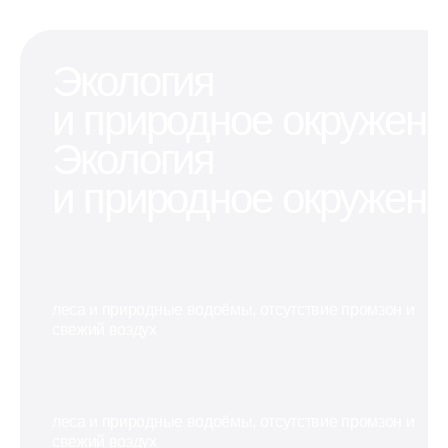
для
собственное
районе
хранения
парковочное
для разнообраз
вещей,
место, где
бизнес-
Экология
которым
можно
проектов
не хватает
оставить
в
и природное окружен
места в
машину
перспективном
квартире
или мотоцикл
районе
Экология
и природное окружен
леса и природные водоёмы, отсутствие промзон и
свежий воздух
леса и природные водоёмы, отсутствие промзон и
свежий воздух