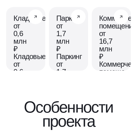
Кладовые
Паркинг
Коммерчес
от
от
помещения
0,6
1,7
от
млн
млн
16,7
₽
₽
млн
Кладовые
Паркинг
₽
от
от
Коммерчес
0,6
1,7
помещения
млн
млн
от
₽
₽
16,7
млн
для
собственное
₽
Особенности
хранения
парковочное
вещей,
место, где
для разнообраз
проекта
которым
можно
бизнес-
не хватает
оставить
проектов
места в
машину
в
квартире
или мотоцикл
перспективном