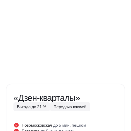
«Дзен-кварталы»
Выгода до 21 %
Передача ключей
Новомосковская
до 5 мин. пешком
М
Потапово
до 5 мин. пешком