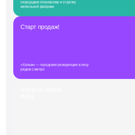
передадим планировку и отделку
мебельной фабрике
Старт продаж!
«Хольм» — городские резиденции в лесу
рядом с метро
Магазин мерча
А101