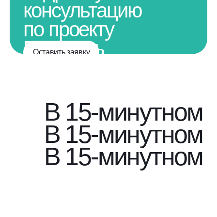
консультацию
по проекту
Получить
Оставить заявку
подробную
консультацию
по проекту
В 15-минутном 
В 15-минутном 
В 15-минутном 