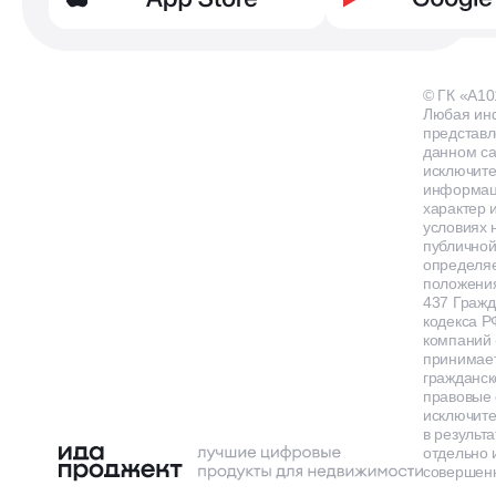
© ГК «А10
Любая ин
представл
данном са
исключит
информа
характер и
условиях 
публичной
определя
положения
437 Гражд
кодекса Р
компаний
принимает
гражданск
правовые 
исключит
в результа
отдельно 
совершенн