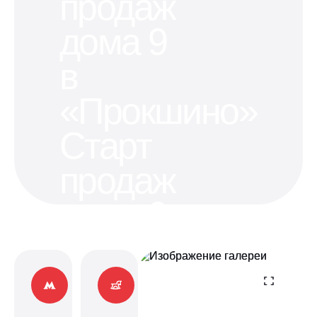
продаж
дома 9
в
«Прокшино»
Старт
продаж
дома 9
в
«Прокшино»
Квартиры в 500 метрах от станции