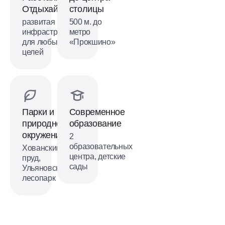
Отдыхай!
столицы
развитая
500 м. до
инфраструктура
метро
для любых
«Прокшино»
целей
Парки и
Современное
природное
образование
окружение
2
образовательных
Хованский
центра, детские
пруд,
сады
Ульяновский
лесопарк