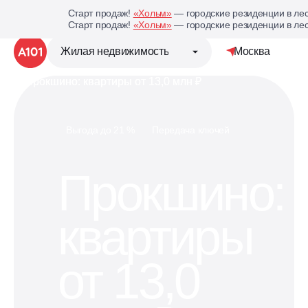
Старт продаж!
«Хольм»
— городские резиденции в лес
Старт продаж!
«Хольм»
— городские резиденции в лес
Жилая недвижимость
Москва
Детальная ст
Группа компаний «А101»
Выгода до 21 %
Передача ключей
Жилая недвижимость
Прокшино:
Коммерческая недвижимость
квартиры
Кухни под планировку
вашей квартиры
от 13,0