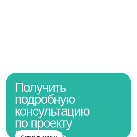
Получить
подробную
консультацию
по проекту
Получить