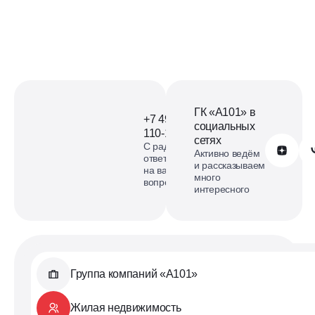
Офис продаж ЖК Прокшино
на карте
смотреть карту
ГК «А101» в
+7 499
социальных
110-18-73
сетях
С радостью
Обратиться в А101
Активно ведём
ответим
и рассказываем
на ваши
много
вопросы
интересного
Группа компаний «А101»
Жилая недвижимость