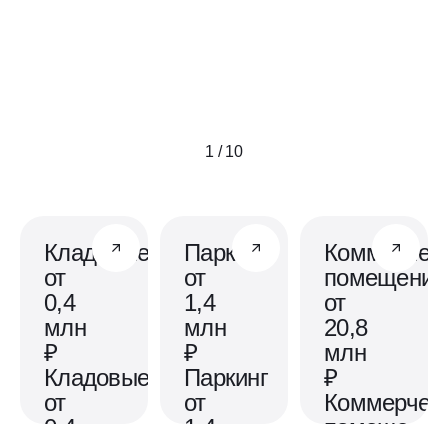
1 / 10
Кладовые
Паркинг
Коммерчес
от
от
помещения
0,4
1,4
от
млн
млн
20,8
₽
₽
млн
Кладовые
Паркинг
₽
от
от
Коммерчес
0,4
1,4
помещения