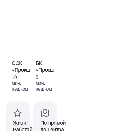
Комьюнити-
центр
ССК
БК
у
«Прокшино»
«Прокшино»
пруда
10
5
2
мин.
мин.
мин.
пешком
пешком
пешком
Живи!
По прямой
Работай!
до центра