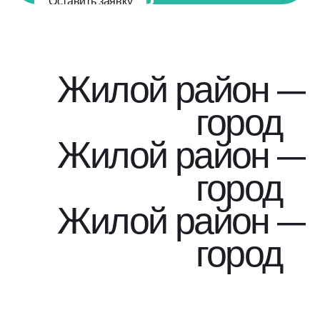
Оставить заявку
подробную
консультацию
по проекту
Жилой район —
город
Жилой район —
город
Жилой район —
город