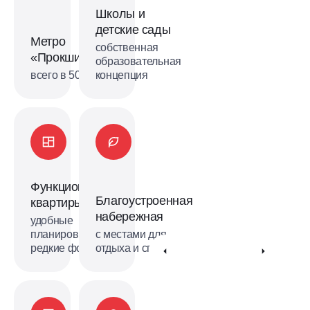
метро
Школы и
«Прокшино» уже в продаже!
детские сады
Метро
Получить консультацию
собственная
«Прокшино»
образовательная
всего в 500 м
концепция
Функциональные
Благоустроенная
квартиры
набережная
удобные
планировки и
с местами для
редкие форматы
отдыха и спорта