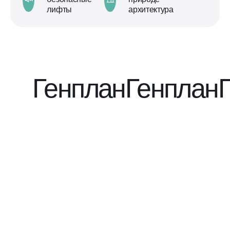
лифты
архитектура
Генплан
Генплан