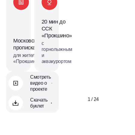
20 мин до
ССК
«Прокшино»
Московская
с
прописка
горнолыжным
для жителей
и
«Прокшино»
аквакурортом
Смотреть
видео о
проекте
1 / 24
Скачать
буклет