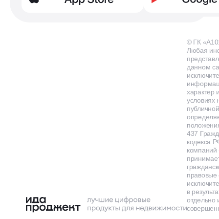
© ГК «А10
Любая ин
представл
данном са
исключит
информа
характер и
условиях 
публичной
определя
положения
437 Гражд
кодекса Р
компаний
принимает
гражданск
правовые 
исключит
в результа
отдельно 
совершенн