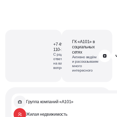
Офис продаж ЖК Прокшино
на карте
смотреть карту
ГК «А101» в
+7 499
социальных
110-18-73
сетях
С радостью
Обратиться в А101
Активно ведём
ответим
и рассказываем
на ваши
много
вопросы
интересного
Группа компаний «А101»
Жилая недвижимость