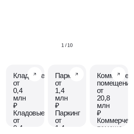
1 / 10
Кладовые
Паркинг
Коммерчес
от
от
помещения
0,4
1,4
от
млн
млн
20,8
₽
₽
млн
Кладовые
Паркинг
₽
от
от
Коммерчес
0,4
1,4
помещения