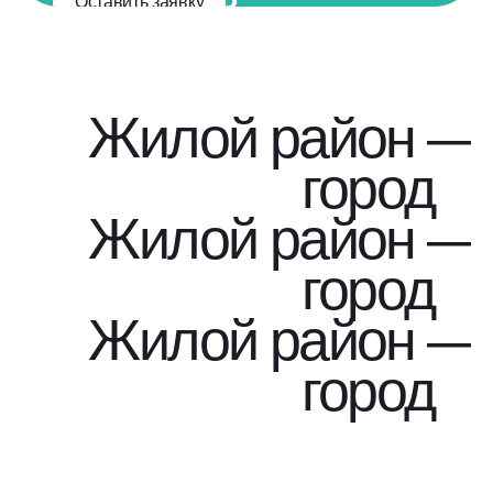
Оставить заявку
подробную
консультацию
по проекту
Жилой район —
город
Жилой район —
город
Жилой район —
город