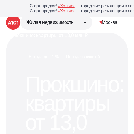
Старт продаж!
«Хольм»
— городские резиденции в лес
Старт продаж!
«Хольм»
— городские резиденции в лес
Жилая недвижимость
Москва
Детальная ст
Группа компаний «А101»
Выгода до 21 %
Передача ключей
Жилая недвижимость
Прокшино:
Коммерческая недвижимость
квартиры
Кухни под планировку
вашей квартиры
от 13,0