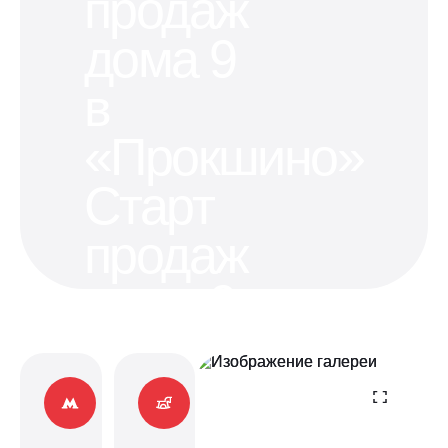
продаж
дома 9
в
«Прокшино»
Старт
продаж
дома 9
в
«Прокшино»
Квартиры в 500 метрах от станции