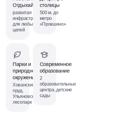
Отдыхай!
столицы
развитая
500 м. до
инфраструктура
метро
для любых
«Прокшино»
целей
Парки и
Современное
природное
образование
окружение
2
образовательных
Хованский
центра, детские
пруд,
сады
Ульяновский
лесопарк