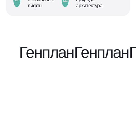
лифты
архитектура
Генплан
Генплан