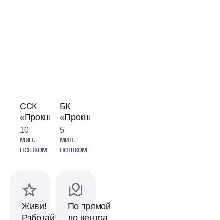
Комьюнити-
центр
ССК
БК
у
«Прокшино»
«Прокшино»
пруда
10
5
2
мин.
мин.
мин.
пешком
пешком
пешком
Живи!
По прямой
Работай!
до центра