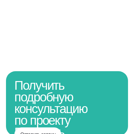
Получить
подробную
консультацию
по проекту
Получить