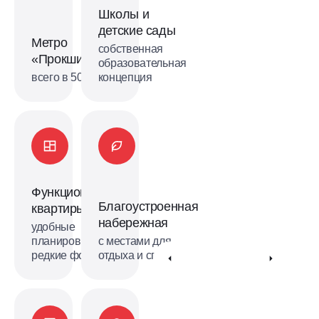
метро
Школы и
«Прокшино» уже в продаже!
детские сады
Метро
Получить консультацию
собственная
«Прокшино»
образовательная
всего в 500 м
концепция
Функциональные
Благоустроенная
квартиры
набережная
удобные
планировки и
с местами для
редкие форматы
отдыха и спорта