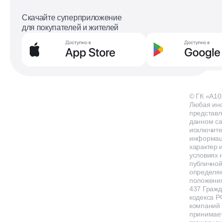
Скачайте суперприложение
для покупателей и жителей
© ГК «А10
Любая ин
представл
данном са
исключит
информа
характер и
условиях 
публичной
определя
положения
437 Гражд
кодекса Р
компаний
принимает