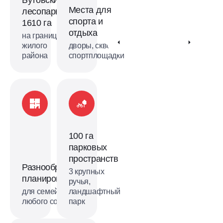
Места для
лесопарк
спорта и
1610 га
отдыха
на границе
жилого
дворы, скверы,
района
спортплощадки
100 га
парковых
пространств
Разнообразные
3 крупных
планировки
ручья,
для семей
ландшафтный
любого состава
парк