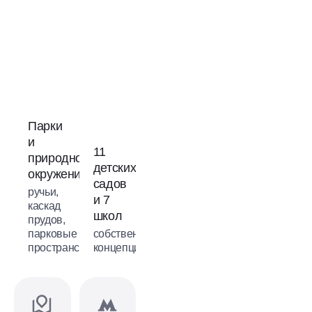
Парки
и
11
природное
детских
окружение
садов
ручьи,
и 7
каскад
школ
прудов,
парковые
собственная
пространства
концепция