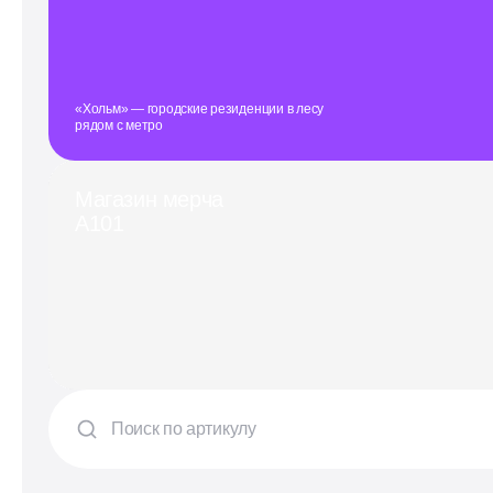
«Хольм» — городские резиденции в лесу
рядом с метро
Магазин мерча
А101