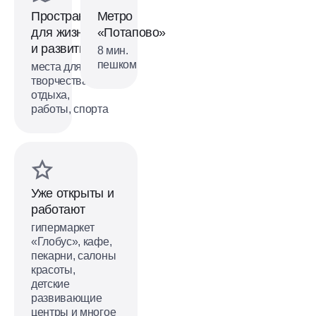
Пространства
Метро
для жизни
«Потапово»
и развития
8 мин.
пешком
места для
творчества,
отдыха,
работы, спорта
Уже открыты и
работают
гипермаркет
«Глобус», кафе,
пекарни, салоны
красоты,
детские
развивающие
центры и многое