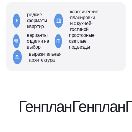
классические
редкие
планировки
форматы
и с кухней-
квартир
гостиной
варианты
просторные
отделки на
светлые
выбор
подъезды
выразительная
архитектура
Генплан
Генплан