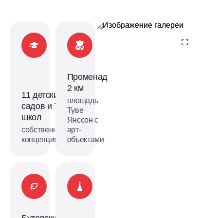
продаж
машино-
мест
Променад
в наземном
2 км
11 детских
площадь
садов и 7
паркинге
Туве
школ
Янссон с
собственная
арт-
«Скандинавии»
концепция
объектами
Выбрать машино-место
Бутовский