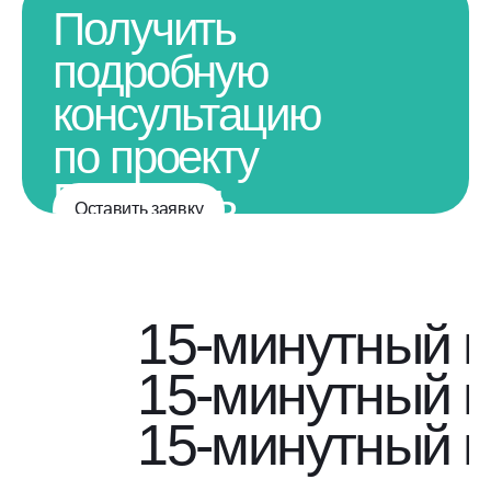
Получить
подробную
консультацию
по проекту
Получить
Оставить заявку
подробную
консультацию
по проекту
15-минутный г
15-минутный г
15-минутный г