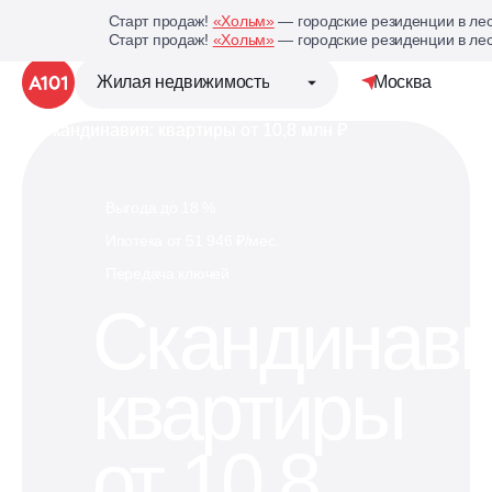
Старт продаж!
«Хольм»
— городские резиденции в лес
Старт продаж!
«Хольм»
— городские резиденции в лес
Жилая недвижимость
Москва
Детальная стр
Группа компаний «А101»
Выгода до 18 %
Ипотека от 51 946 ₽/мес.
Жилая недвижимость
Передача ключей
Скандинави
Коммерческая недвижимость
квартиры
Кухни под планировку
вашей квартиры
от 10,8