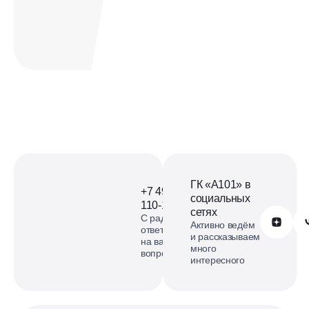
Офис продаж
ЖК Скандинавия на карте
смотреть карту
ГК «А101» в
+7 499
социальных
110-18-73
сетях
С радостью
Обратиться в А101
Активно ведём
ответим
и рассказываем
на ваши
много
вопросы
интересного