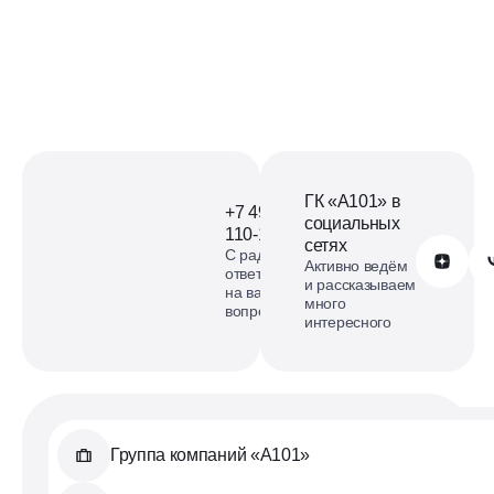
ГК «А101» в
+7 499
социальных
110-18-73
сетях
С радостью
Обратиться в А101
Активно ведём
ответим
и рассказываем
на ваши
много
вопросы
интересного
Группа компаний «А101»