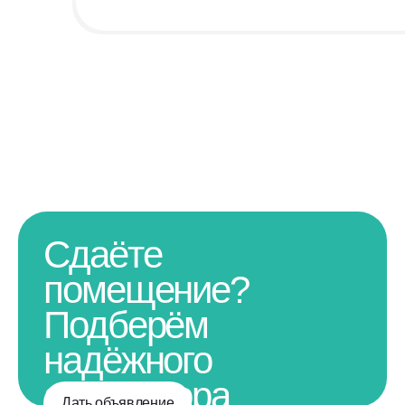
Сдаёте
помещение?
Подберём
надёжного
арендатора
Дать объявление