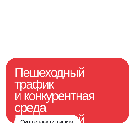
Пешеходный
трафик
и конкурентная
среда
Пешеходный
Смотреть карту трафика
трафик