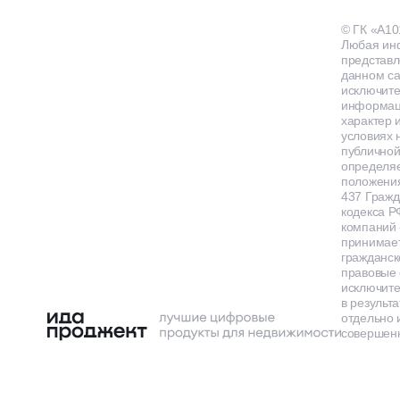
© ГК «А10
Любая ин
представл
данном са
исключит
информа
характер и
условиях 
публичной
определя
положения
437 Гражд
кодекса Р
компаний
принимает
гражданск
правовые 
исключит
в результа
отдельно 
совершенн