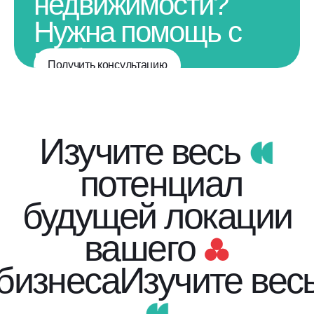
недвижимости?
Нужна помощь с
выбором
Получить консультацию
недвижимости?
Изучите весь
потенциал
будущей локации
вашего
бизнеса
Изучите вес