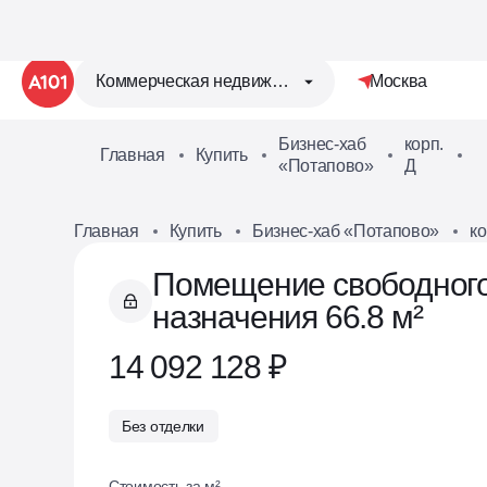
Коммерческая недвижимость
Москва
Бизнес-хаб
корп.
Главная
Купить
1
«Потапово»
Д
0
Главная
Купить
Бизнес-хаб «Потапово»
ко
Помещение свободног
назначения 66.8 м²
14 092 128 ₽
Без отделки
Стоимость за м²