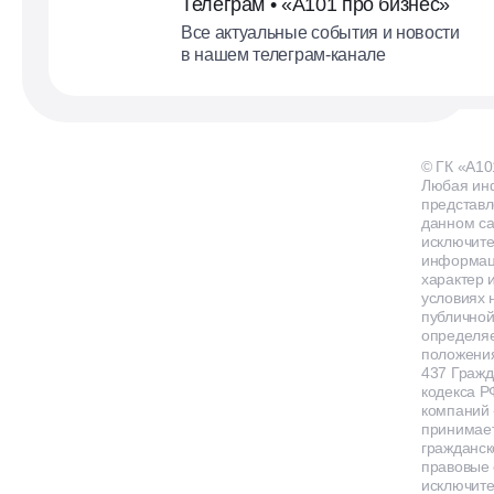
Телеграм • «А101 про бизнес»
Все актуальные события и новости
в нашем телеграм-канале
© ГК «А10
Любая ин
представл
данном са
исключит
информа
характер и
условиях 
публичной
определя
положения
437 Гражд
кодекса Р
компаний
принимает
гражданск
правовые 
исключит