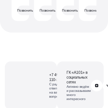
Позвонить
Позвонить
Позвонить
Позвонить
ГК «А101» в
+7 499
социальных
110-18-73
сетях
С радостью
Обратиться в А101
Активно ведём
ответим
и рассказываем
на ваши
много
вопросы
интересного