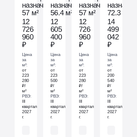
назначения
назначения
назначения
назначен
57 м²
56.4 м²
57 м²
72.3 м²
12
12
12
14
726
605
726
499
960
400
960
042
₽
₽
₽
₽
Цена
Цена
Цена
Цена
за
за
за
за
м²:
м²:
м²:
м²:
от
от
от
от
223
223
223
200
280
500
280
540
₽/
₽/
₽/
₽/
м²
м²
м²
м²
РВЭ:
РВЭ:
РВЭ:
РВЭ:
III
III
III
III
квартал
квартал
квартал
квартал
2027
2027
2027
2027
г.
г.
г.
г.
Без отделки
Без отделки
Без отделки
Без отделки