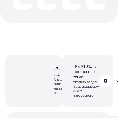
ГК «А101» в
+7 499
социальных
110-18-73
сетях
С радостью
Обратиться в А101
Активно ведём
ответим
и рассказываем
на ваши
много
вопросы
интересного