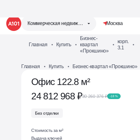
Коммерческая недвижимость
Москва
Бизнес-
корп.
Главная
Купить
квартал
1
3.1
«Прокшино»
Главная
Купить
Бизнес-квартал «Прокшино»
Офис 122.8 м²
24 812 968 ₽
30 260 376 ₽
-18 %
Без отделки
Стоимость за м²
Выдача ключей