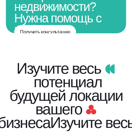
недвижимости?
Нужна помощь с
выбором
Получить консультацию
недвижимости?
Изучите весь
потенциал
будущей локации
вашего
бизнеса
Изучите вес