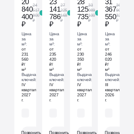
20
23
28
31
24
27
33
36
840
141
125
367
517
225
089
902
-15 %
-15 %
-15 %
-15 %
400
786
735
550
800
168
100
325
₽
₽
₽
₽
₽
₽
₽
₽
Цена
Цена
Цена
Цена
за
за
за
за
м²:
м²:
м²:
м²:
от
от
от
от
231
235
230
246
560
420
350
020
₽/
₽/
₽/
₽/
м²
м²
м²
м²
Выдача
Выдача
Выдача
Выдача
ключей:
ключей:
ключей:
ключей:
IV
IV
IV
III
квартал
квартал
квартал
квартал
2027
2027
2027
2026
г.
г.
г.
г.
Без отделки
Без отделки
Без отделки
Без отделки
Позвонить
Позвонить
Позвонить
Позвонить