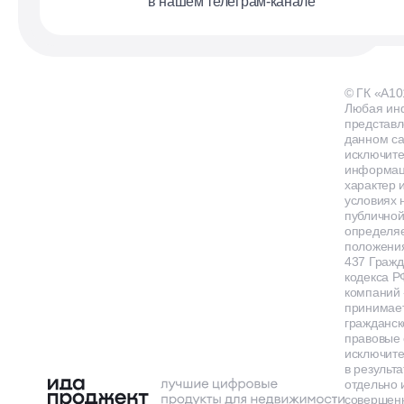
в нашем телеграм-канале
© ГК «А10
Любая ин
представл
данном са
исключит
информа
характер и
условиях 
публичной
определя
положения
437 Гражд
кодекса Р
компаний
принимает
гражданск
правовые 
исключит
в результа
отдельно 
совершенн