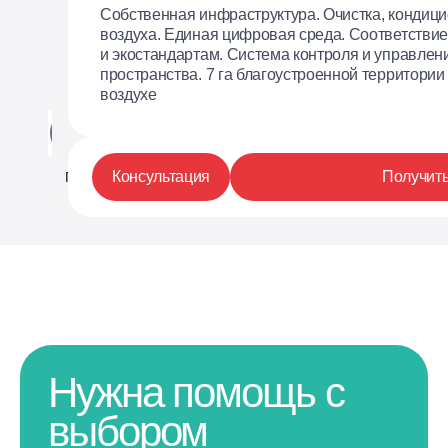
Собственная инфраструктура. Очистка, кондиц
воздуха. Единая цифровая среда. Соответстви
и экостандартам. Система контроля и управлен
Мебель
пространства. 7 га благоустроенной территории
воздухе
Планировка
На этаже
Фотогалерея
Консультация
Получить
Планировка
Нужна помощь с
выбором