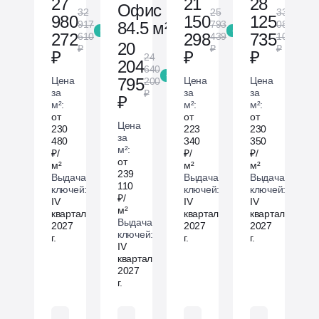
27
21
28
Офис
32
25
33
980
150
125
917
793
089
84.5 м²
-15 %
-18 %
-15 %
272
298
735
610
439
100
20
₽
₽
₽
₽
₽
₽
24
204
640
-18 %
Цена
Цена
Цена
795
200
за
за
за
₽
₽
м²:
м²:
м²:
от
от
от
Цена
230
223
230
за
480
340
350
м²:
₽/
₽/
₽/
от
м²
м²
м²
239
Выдача
Выдача
Выдача
110
ключей:
ключей:
ключей:
₽/
IV
IV
IV
м²
квартал
квартал
квартал
Выдача
2027
2027
2027
ключей:
г.
г.
г.
IV
квартал
2027
г.
Без отделки
Без отделки
Без отделки
Без отделки