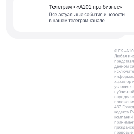
Телеграм • «А101 про бизнес»
Все актуальные события и новости
в нашем телеграм-канале
© ГК «А10
Любая ин
представл
данном са
исключит
информа
характер и
условиях 
публичной
определя
положения
437 Гражд
кодекса Р
компаний
принимает
гражданск
правовые 