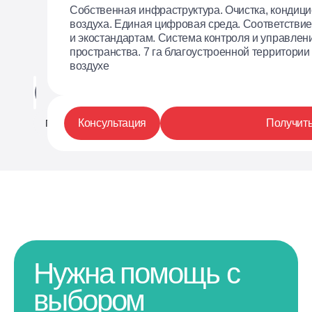
Собственная инфраструктура. Очистка, кондиц
воздуха. Единая цифровая среда. Соответстви
и экостандартам. Система контроля и управлен
Мебель
пространства. 7 га благоустроенной территории
воздухе
Планировка
На этаже
Фотогалерея
Консультация
Получить
Планировка
Нужна помощь с
выбором