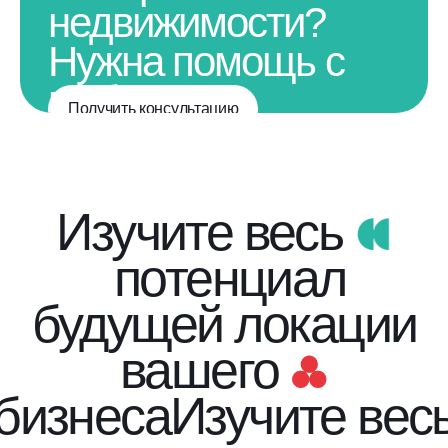
недвижимости?
Нужна помощь с
выбором
Получить консультацию
недвижимости?
Изучите весь
потенциал
будущей локации
вашего
бизнеса
Изучите вес