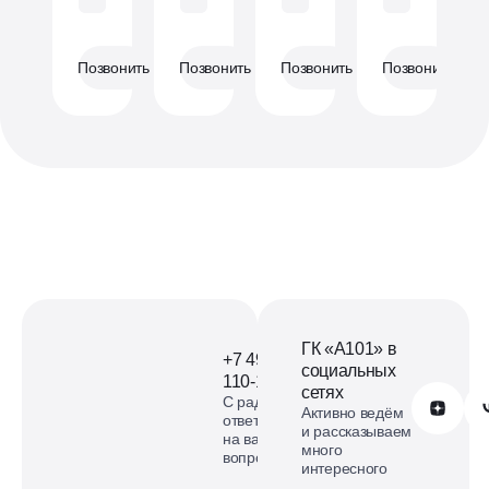
Позвонить
Позвонить
Позвонить
Позвонить
ГК «А101» в
+7 499
социальных
110-18-73
сетях
С радостью
Обратиться в А101
Активно ведём
ответим
и рассказываем
на ваши
много
вопросы
интересного