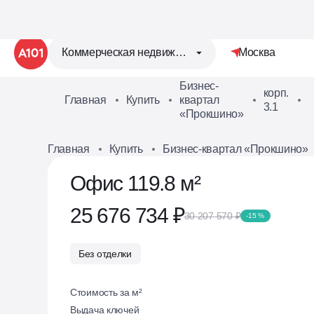
Коммерческая недвижимость
Москва
Бизнес-
корп.
Главная
Купить
квартал
1
3.1
«Прокшино»
Главная
Купить
Бизнес-квартал «Прокшино»
Офис 119.8 м²
25 676 734 ₽
30 207 570 ₽
-15 %
Без отделки
Стоимость за м²
Выдача ключей