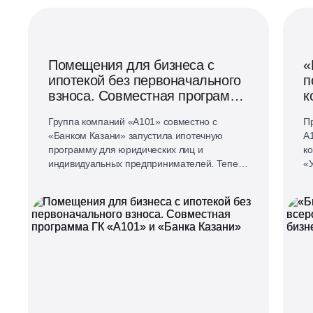
Помещения для бизнеса с
«
ипотекой без первоначального
п
взноса. Совместная программа
к
ГК «А101» и «Банка Казани»
Группа компаний «А101» совместно с
П
«Банком Казани» запустила ипотечную
А
программу для юридических лиц и
к
индивидуальных предпринимателей. Теперь
«У
приобрести коммерческий лот можно по
уч
программе с субсидированной ставкой и без
о
первоначального взноса.
ор