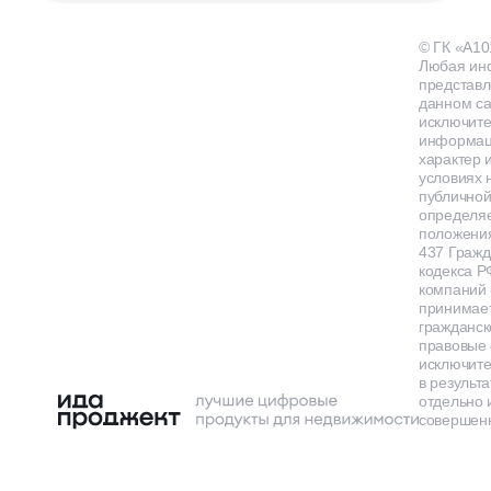
© ГК «А10
Любая ин
представл
данном са
исключит
информа
характер и
условиях 
публичной
определя
положения
437 Гражд
кодекса Р
компаний
принимает
гражданск
правовые 
исключит
в результа
отдельно 
совершенн