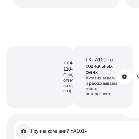
ГК «А101» в
+7 499
социальных
110-18-73
сетях
С радостью
Обратиться в А101
Активно ведём
ответим
и рассказываем
на ваши
много
вопросы
интересного
Группа компаний «А101»