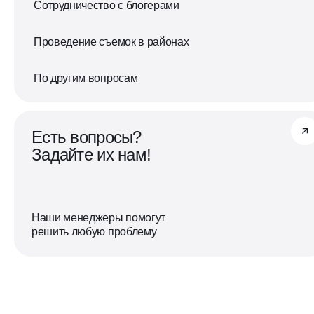
Сотрудничество с блогерами
Мы открыты к сотрудничеству
и готовы работать вместе
Проведение съемок в районах
Запустили аукцион
По другим вопросам
Есть вопросы?
Задайте их нам!
Теперь у нас есть своя аукционная п
для продажи коммерческих помещен
Отвечаем на любые вопросы,
делимся событиями
Наши менеджеры помогут
решить любую проблему