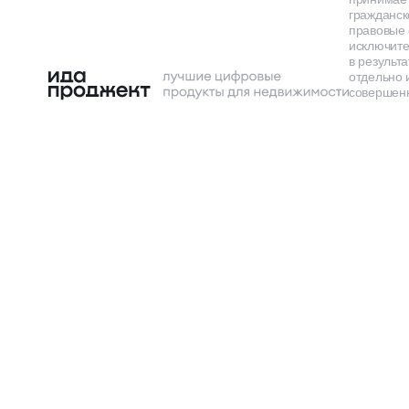
гражданск
правовые 
исключит
в результа
отдельно 
совершенн