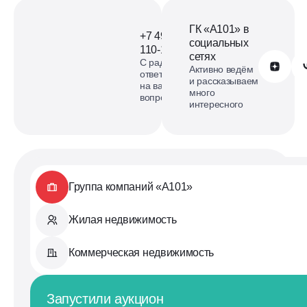
ГК «А101» в
+7 499
социальных
110-18-73
сетях
С радостью
Обратиться в А101
Активно ведём
ответим
и рассказываем
на ваши
много
вопросы
интересного
Группа компаний «А101»
Жилая недвижимость
Коммерческая недвижимость
Запустили аукцион