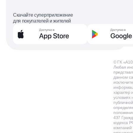
Скачайте суперприложение
для покупателей и жителей
© ГК «А10
Любая ин
представл
данном са
исключит
информа
характер и
условиях 
публичной
определя
положения
437 Гражд
кодекса Р
компаний
принимает