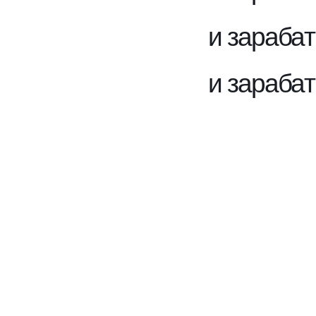
и зараба
и зараба
Телеграм-бот
«AI-агент»