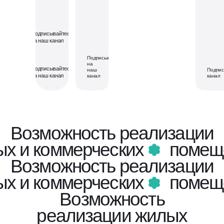
Подписывайтесь
на наш канал
Подписывайтесь
на
Подписывайтесь
наш
Подпис
на наш канал
канал
канал
Возможность реализации
х и коммерческих
помещ
Возможность реализации
х и коммерческих
помещ
Возможность
реализации жилых