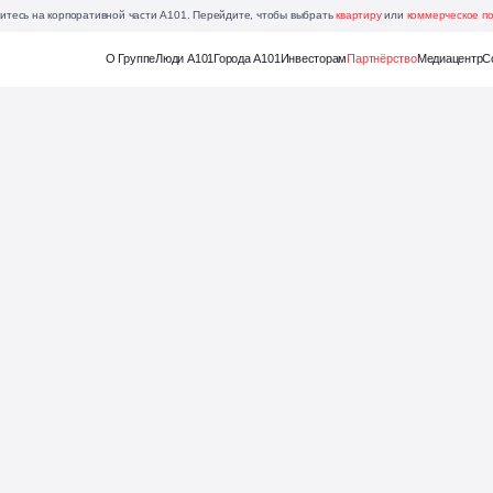
итесь на корпоративной части А101. Перейдите, чтобы выбрать
квартиру
или
коммерческое п
Еще
О Группе
Люди А101
Города А101
Инвесторам
Партнёрство
Медиацентр
С