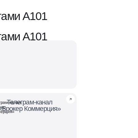
тами А101
тами А101
Телеграм-канал
грам-канал
кер
«Брокер Коммерция»
ерция»