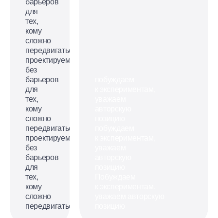
барьеров
для
тех,
кому
сложно
передвигаться
проектируем
без
барьеров
побуждаем
для
к экспериментам,
тех,
уважаем
кому
авторскую
сложно
позицию
передвигаться
побуждаем
проектируем
к экспериментам,
без
уважаем
барьеров
авторскую
для
позицию
тех,
Побуждаем
кому
к экспериментам,
сложно
уважаем авторскую
передвигаться
позицию