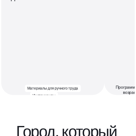
Программы
Материалы для ручного труда
возрас
Инструменты
Программы
возрас
Город, который