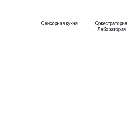
Игровое пространство, место отдыха и встреч —
для семей и друзей
Сенсорная кухня
Оркестратория.
Лаборатория
Жизнь город
в нашем
телеграм-кан
Присоединяй
Вся жизнь го
Присоединяй
Вся жизнь го