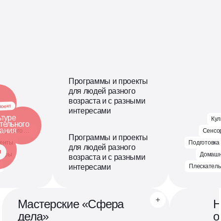
Программы и проекты
для людей разного
возраста и с разными
роект
интересами
ьтуре
Кул
тельного
дания
Материалы для ручного труда
Сенсо
Программы и проекты
енты
Подготовка 
для людей разного
теры
Домашн
возраста и с разными
интересами
Плескател
Мастерские «Сфера
Н
дела»
о