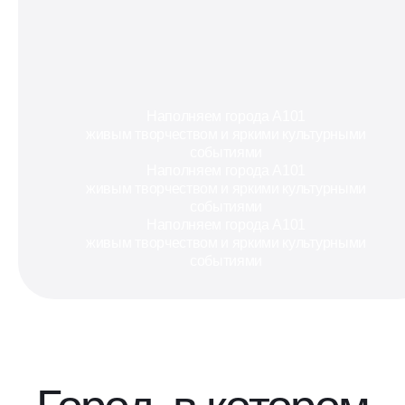
Наполняем города А101
живым творчеством и яркими культурными
событиями
Наполняем города А101
живым творчеством и яркими культурными
событиями
Наполняем города А101
живым творчеством и яркими культурными
событиями