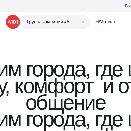
Вы
Группа компаний «А101»
Москва
м города, где
ру, комфорт
и о
общение
м города, где