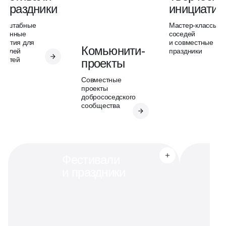
 праздники
инициатив
асштабные
Мастер-классы о
айонные
соседей
обытия для
и совместные
Комьюнити-
ителей
праздники
 гостей
проекты
Совместные
проекты
добрососедского
сообщества
Фестивали
и праздники