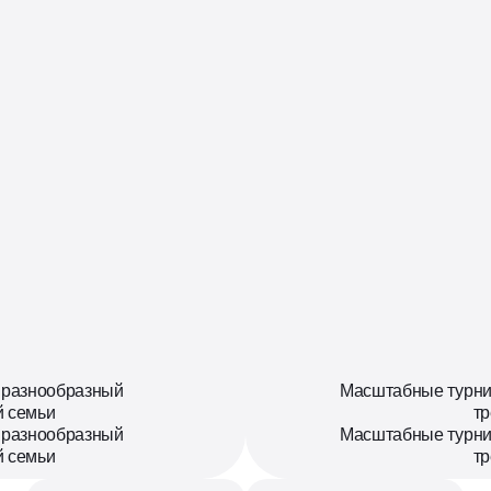
 разнообразный
Масштабные турни
й семьи
тр
 разнообразный
Масштабные турни
й семьи
тр