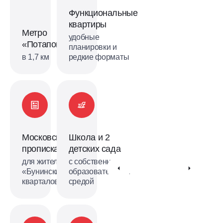
Функциональные
квартиры
Метро
удобные
«Потапово»
планировки и
в 1,7 км
редкие форматы
Московская
Школа и 2
прописка
детских сада
для жителей
с собственной
«Бунинских
образовательной
кварталов»
средой