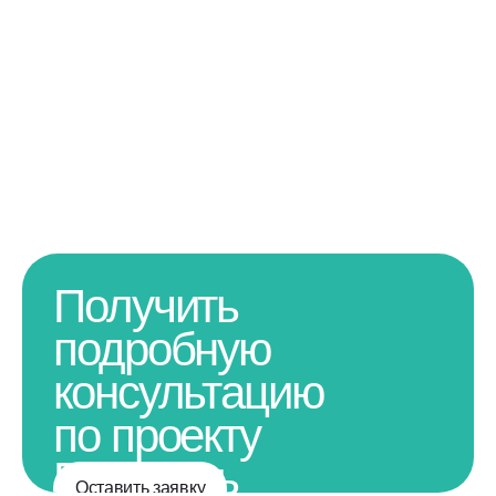
Получить
подробную
консультацию
по проекту
Получить
Оставить заявку