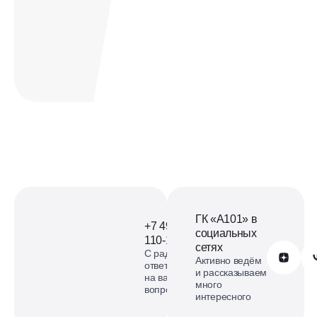
Офис продаж
ЖК Бунинские кварталы на
карте
смотреть карту
ГК «А101» в
+7 499
социальных
110-18-73
сетях
С радостью
Обратиться в А101
Активно ведём
ответим
и рассказываем
на ваши
много
вопросы
интересного