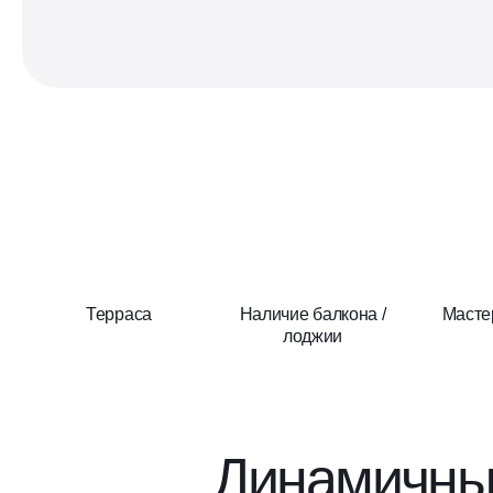
Терраса
Наличие балкона /
Масте
лоджии
Динамичны