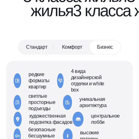
жилья
3 класса
Стандарт
Комфорт
Бизнес
4 вида
редкие
дизайнерской
форматы
отделки и white
квартир
box
светлые
уникальная
просторные
архитектура
подъезды
художественная
центральное
подсветка фасадов
лобби
безопасные
высокие
бесшумные
потолки