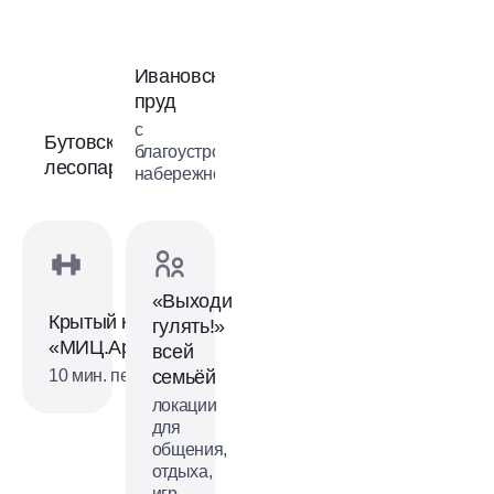
Ивановский
пруд
с
Бутовский
благоустроенной
лесопарк
набережной
«Выходи
Крытый каток
гулять!»
«МИЦ.Арена»
всей
10 мин. пешком
семьёй
локации
для
общения,
отдыха,
игр,