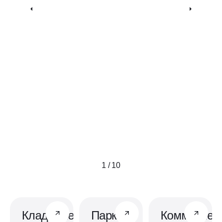
1 / 10
Кладовые
Паркинг
Коммерчес