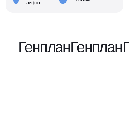
лифты
Генплан
Генплан