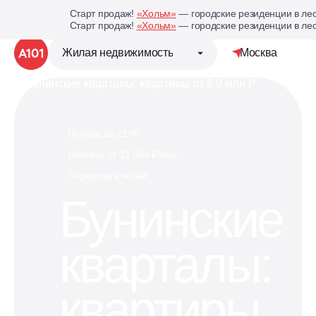
Старт продаж!
«Хольм»
— городские резиденции в лес
Старт продаж!
«Хольм»
— городские резиденции в лес
Жилая недвижимость
Москва
Детальная стр
Группа компаний «А101»
Выгода до 21 %
Ипотека от 31 884 ₽/мес.
Жилая недвижимость
Передача ключей
Бунинские
Коммерческая недвижимость
кварталы:
Кухни под планировку
вашей квартиры
квартиры