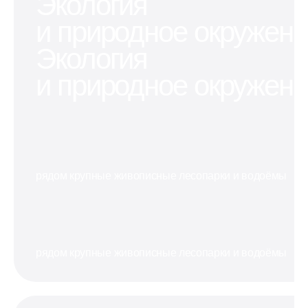
Экология
проектов
не хватает
оставить
в
и природное окружен
места в
машину
перспективном
квартире
или мотоцикл
районе
Экология
и природное окружен
рядом крупные живописные лесопарки и водоёмы
рядом крупные живописные лесопарки и водоёмы