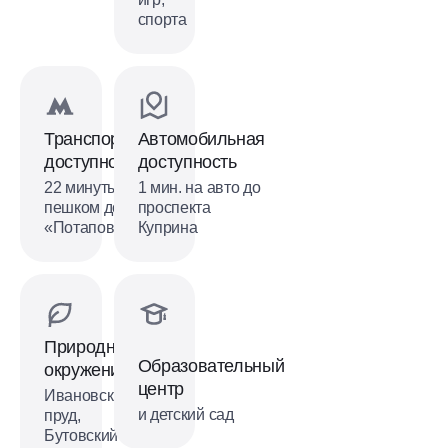
спорта
Транспортная
Автомобильная
доступность
доступность
22 минуты
1 мин. на авто до
пешком до м.
проспекта
«Потапово»
Куприна
Природное
Образовательный
окружение
центр
Ивановский
и детский сад
пруд,
Бутовский