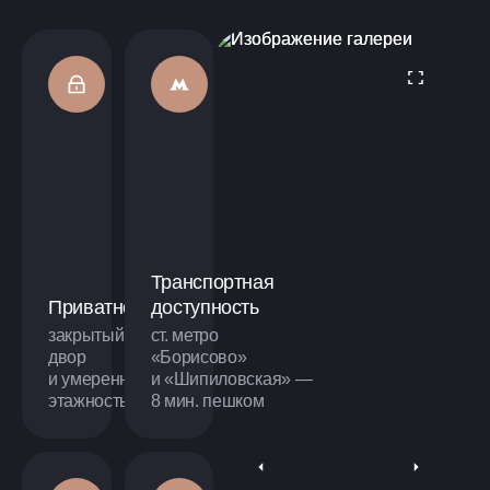
Транспортная
Приватность
доступность
закрытый
ст. метро
двор
«Борисово»
и умеренная
и «Шипиловская» —
этажность
8 мин. пешком