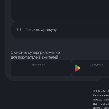
Скачайте суперприложение
для покупателей и жителей
© ГК «А10
Любая ин
представл
данном са
исключит