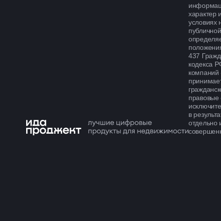
информа
характер и
условиях 
публичной
определя
положения
437 Гражд
кодекса Р
компаний
принимает
гражданск
правовые 
исключит
в результа
отдельно 
совершенн