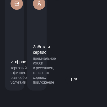
Забота и
сервис
премиальное
Инфраструктура
лобби
торговый центр
и ресепшен,
с фитнес-клубом и
консьерж-
разнообразными
сервис,
1 / 5
услугами
приложение