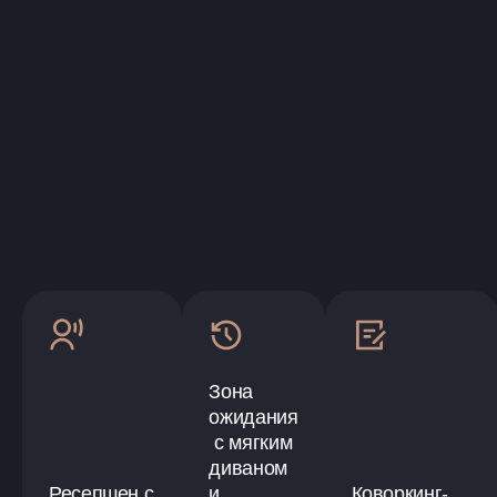
Зона
ожидания
с мягким
диваном
Ресепшен с
и
Коворкинг-