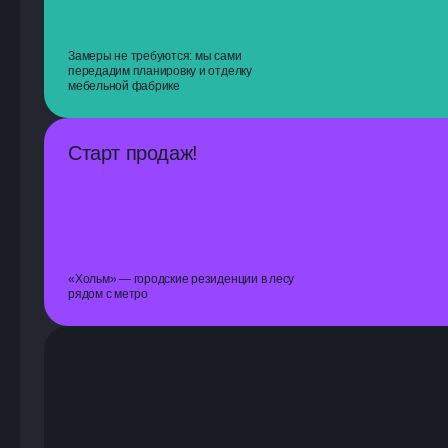
Замеры не требуются: мы сами
передадим планировку и отделку
мебельной фабрике
Старт продаж!
«Хольм» — городские резиденции в лесу
рядом с метро
Магазин мерча
А101