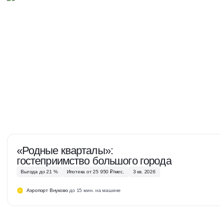
«Родные кварталы»:
гостеприимство большого города
Выгода до 21 %
Ипотека от 25 950 ₽/мес.
3 кв. 2026
Аэропорт Внуково
до 15 мин. на машине
М