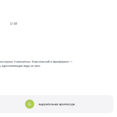
1 / 10
просторных 4-комнатных. Классический и евроформат —
и, вдохновляющие виды из окон.
выразительная архитектура