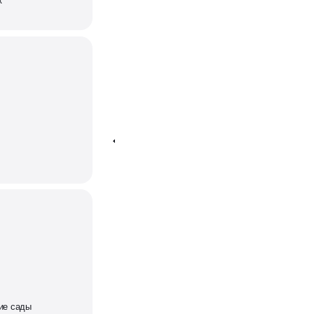
к
ие сады