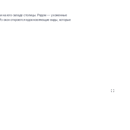
ции на юго-западе столицы. Рядом — ухоженные
Из окон откроются вдохновляющие виды, которые