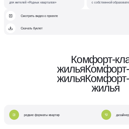
для жителей «Родных кварталов»
с собственной образоват
Смотреть видео о проекте
Скачать буклет
Комфорт-кл
жилья
Комфорт-
жилья
Комфорт-
жилья
редкие форматы квартир
дизайнер