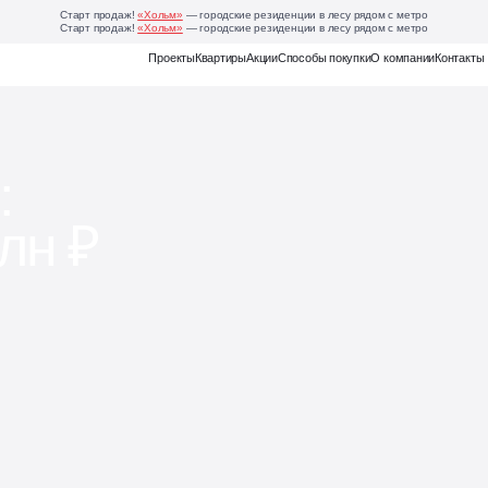
Старт продаж!
«Хольм»
— городские резиденции в лесу рядом с метро
Старт продаж!
«Хольм»
— городские резиденции в лесу рядом с метро
Еще
Проекты
Квартиры
Акции
Способы покупки
О компании
Контакты
 проекта Родные кв
:
лн ₽