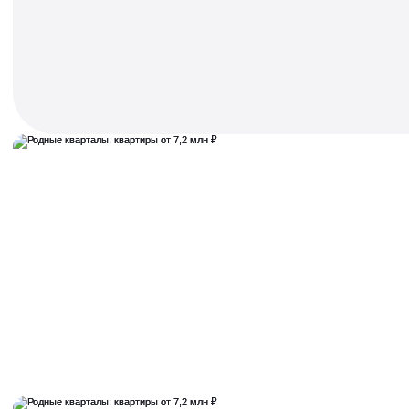
«Хольм» — городские резиденции в лесу
рядом с метро
Отвечаем на любые вопросы,
делимся событиями
Написать нам