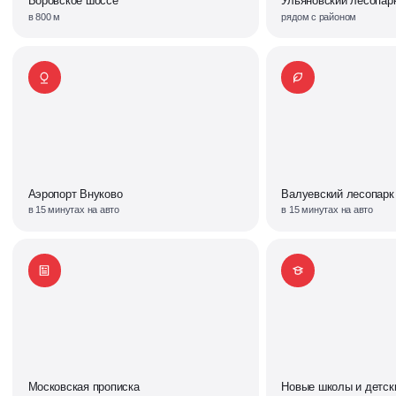
Боровское шоссе
Ульяновский лесопар
в 800 м
рядом с районом
Аэропорт Внуково
Валуевский лесопарк
в 15 минутах на авто
в 15 минутах на авто
Московская прописка
Новые школы и детск