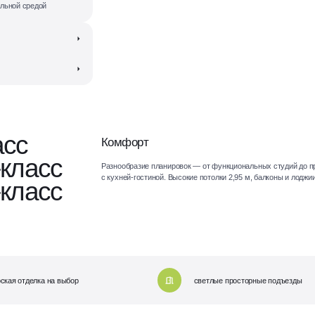
ельной средой
асс
Комфорт
класс
Разнообразие планировок — от функциональных студий до 
с кухней-гостиной. Высокие потолки 2,95 м, балконы и лоджи
класс
ская отделка на выбор
светлые просторные подъезды