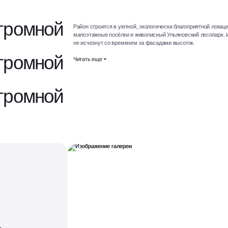
громной
Район строится в уютной, экологически благоприятной лока
малоэтажные посёлки и живописный Ульяновский лесопарк. 
не исчезнут со временем за фасадами высоток.
громной
Читать еще
громной