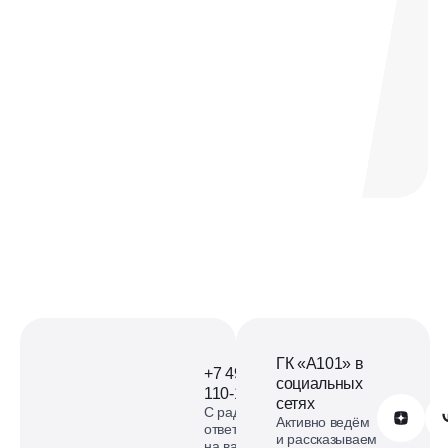
Офис продаж ЖК Офис
продаж Дзен-кварталы на
карте
смотреть карту
ГК «А101» в
+7 499
социальных
110-18-73
сетях
С радостью
Обратиться в А101
Активно ведём
ответим
и рассказываем
на ваши