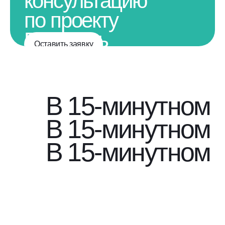
консультацию
по проекту
Получить
Оставить заявку
подробную
консультацию
по проекту
В 15-минутном 
В 15-минутном 
В 15-минутном 