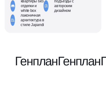
квартиры без
подъезды с
отделки и
авторским
white box
дизайном
лаконичная
архитектура в
стиле Japandi
Генплан
Генплан