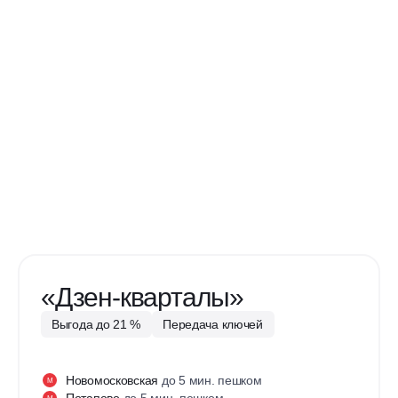
«Дзен-кварталы»
Выгода до 21 %
Передача ключей
Новомосковская
до 5 мин. пешком
М
Потапово
до 5 мин. пешком