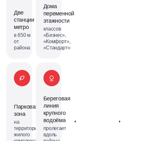
метро
Дома
Потапово и Новомосковская скоро в
Две
переменной
продаже!
станции
этажности
Выбрать квартиру
метро
классов
в 650 м
«Бизнес»,
от
«Комфорт»,
района
«Стандарт»
Береговая
линия
Парковая
крупного
зона
водоёма
на
территории
пролегает
жилого
вдоль
комплекса
района