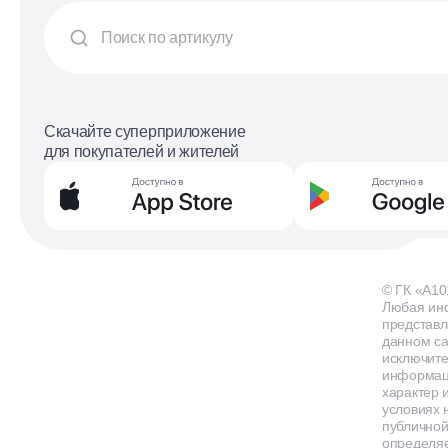
Скачайте суперприложение
для покупателей и жителей
© ГК «А10
Любая ин
представл
данном са
исключит
информа
характер и
условиях 
публичной
определя