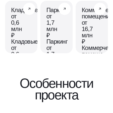
Кладовые
Паркинг
Коммерчес
от
от
помещения
0,6
1,7
от
млн
млн
16,7
₽
₽
млн
Кладовые
Паркинг
₽
от
от
Коммерчес
0,6
1,7
помещения
млн
млн
от
₽
₽
16,7
млн
для
собственное
₽
Особенности
хранения
парковочное
вещей,
место, где
для разнообраз
проекта
которым
можно
бизнес-
не хватает
оставить
проектов
места в
машину
в
квартире
или мотоцикл
перспективном
для
собственное
районе