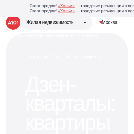
Старт продаж!
«Хольм»
— городские резиденции в лес
Старт продаж!
«Хольм»
— городские резиденции в лес
Жилая недвижимость
Москва
Детальная стр
Группа компаний «А101»
Выгода до 21 %
Передача ключей
Жилая недвижимость
Дзен-
Коммерческая недвижимость
кварталы:
Кухни под планировку
вашей квартиры
квартиры