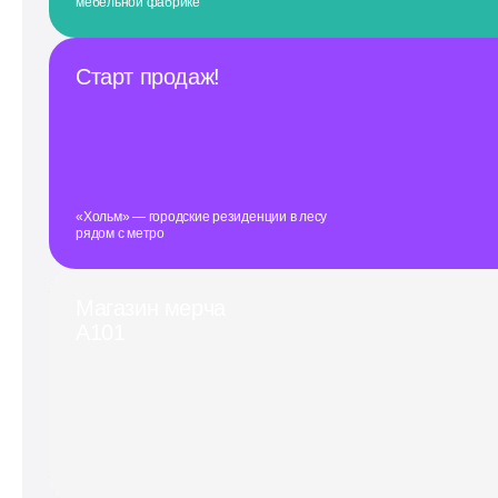
мебельной фабрике
Старт продаж!
«Хольм» — городские резиденции в лесу
рядом с метро
Магазин мерча
А101