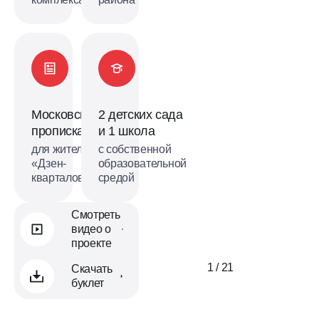
Московская
2 детских сада
прописка
и 1 школа
для жителей
с собственной
«Дзен-
образовательной
кварталов»
средой
Смотреть
видео о
проекте
1 / 21
Скачать
буклет