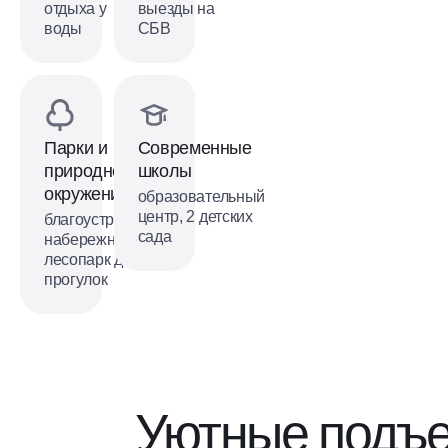
отдыха у
выезды на
воды
СБВ
Парки и
Современные
природное
школы
окружение
образовательный
центр, 2 детских
благоустроенная
сада
набережная,
лесопарк для
прогулок
Уютные подъ