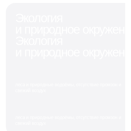
хранения
парковочное
для разнообраз
вещей,
место, где
бизнес-
Экология
которым
можно
проектов
не хватает
оставить
в
и природное окружен
места в
машину
перспективном
квартире
или мотоцикл
районе
Экология
и природное окружен
леса и природные водоёмы, отсутствие промзон и
свежий воздух
леса и природные водоёмы, отсутствие промзон и
свежий воздух