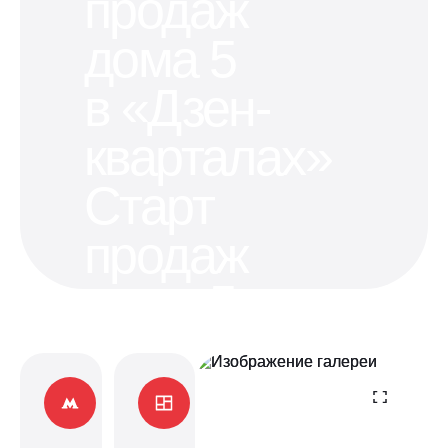
продаж
дома 5
в «Дзен-
кварталах»
Старт
продаж
дома 5
в «Дзен-
кварталах»
Квартиры в пяти минутах от станций