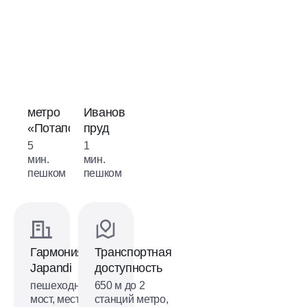
метро
Ивановский
школа
«Потапово»
пруд
Москомспорта
5
1
15
мин.
мин.
мин.
пешком
пешком
пешком
Гармония
Транспортная
Japandi
доступность
пешеходный
650 м до 2
мост, места
станций метро,