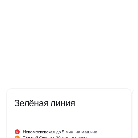
Зелёная линия
Новомосковская
до 5 мин. на машине
М
Тёплый Стан
до 30 мин. пешком