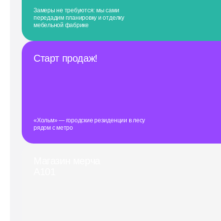
Замеры не требуются: мы сами
передадим планировку и отделку
мебельной фабрике
Старт продаж!
«Хольм» — городские резиденции в лесу
рядом с метро
Магазин мерча
А101