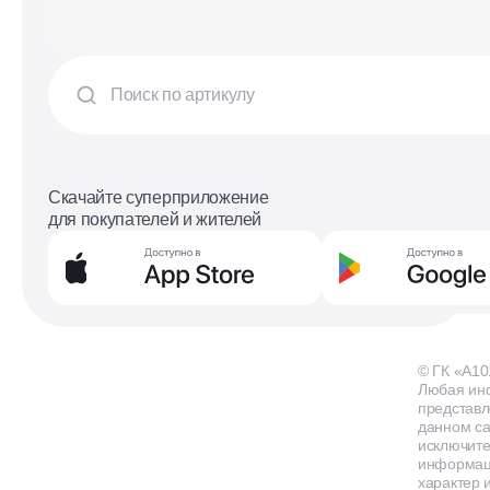
Скачайте суперприложение
для покупателей и жителей
© ГК «А10
Любая ин
представл
данном са
исключит
информа
характер и