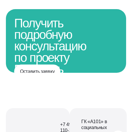
Получить
подробную
консультацию
по проекту
Получить
Оставить заявку
подробную
консультацию
по проекту
ГК «А101» в
+7 499
социальных
110-18-73