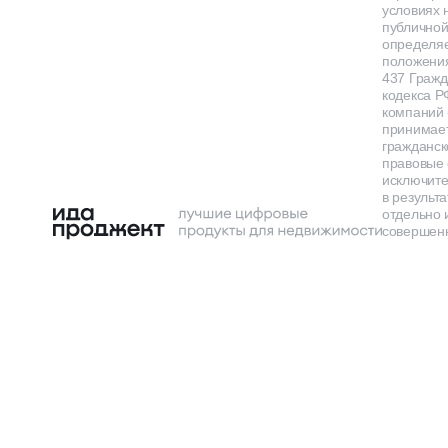
условиях 
публичной
определя
положения
437 Гражд
кодекса Р
компаний
принимает
гражданск
правовые 
исключит
в результа
отдельно 
совершенн