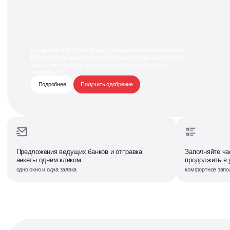
Мы делаем всё, чтобы процесс покупки квартиры в районах
ГК «А101» был максимально выгодным, быстрым и удобным
для вас! Воспользуйтесь нашим ипотечным сервисом
«Одобрено!»
Подробнее
Получить одобрение
Предложения ведущих банков и отправка
Заполняйте ча
анкеты одним кликом
продолжить в 
одно окно и одна заявка
комфортное запо