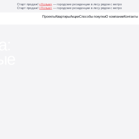
Старт продаж!
«Хольм»
— городские резиденции в лесу рядом с метро
Старт продаж!
«Хольм»
— городские резиденции в лесу рядом с метро
Еще
Проекты
Квартиры
Акции
Способы покупки
О компании
Контакты
а:
ые