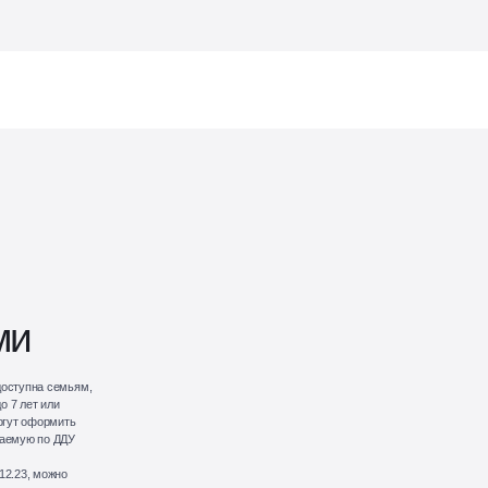
ми
доступна семьям,
о 7 лет или
могут оформить
таемую по ДДУ
12.23, можно