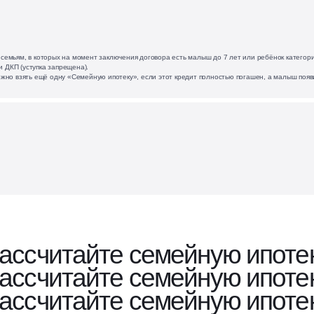
семьям, в которых на момент заключения договора есть малыш до 7 лет или ребёнок категори
 ДКП (уступка запрещена).
ожно взять ещё одну «Семейную ипотеку», если этот кредит полностью погашен, а малыш появ
ассчитайте семейную ипоте
ассчитайте семейную ипоте
ассчитайте семейную ипоте