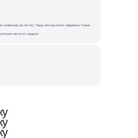
и «инвалид» до 18 лет. Такую ипотеку могут оформить только
ился уже после его выдачи
ку
ку
ку