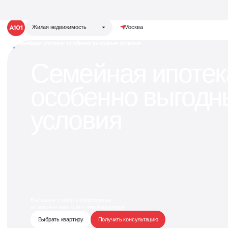
Жилая недвижимость
Москва
Семейная ипотека:
Семейная ипотек
особенно выгодные
Группа компаний «А101»
особенно выгодн
Жилая недвижимость
условия
Коммерческая недвижимость
условия
Кухни под планировку
вашей квартиры
Замеры не требуются: мы сами
передадим планировку и отделку
мебельной фабрике
Выгодные ставки и комфортные
Старт продаж!
условия — ваш шаг к новой квартире
Выбрать квартиру
Получить консультацию