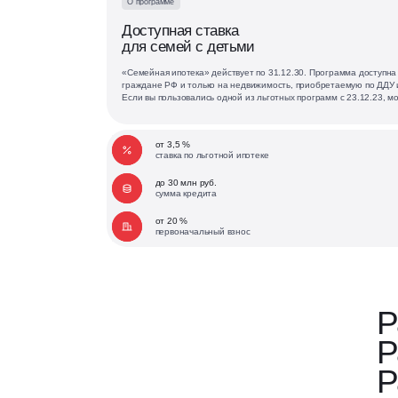
О программе
Доступная ставка
для семей с детьми
«Семейная ипотека» действует по 31.12.30. Программа доступна 
граждане РФ и только на недвижимость, приобретаемую по ДДУ и
Если вы пользовались одной из льготных программ с 23.12.23, м
от 3,5 %
ставка по льготной ипотеке
до 30 млн руб.
сумма кредита
от 20 %
первоначальный взнос
Р
Р
Р