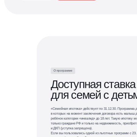
«Хольм» — городские резиденции в лесу
рядом с метро
Отвечаем на любые вопросы,
делимся событиями
Написать нам
О программе
Доступная ставка
для семей с деть
«Семейная ипотека» действует по 31.12.30. Программа 
в которых на момент заключения договора есть малыш д
ребёнок категории «инвалид» до 18 лет. Такую ипотеку 
только граждане РФ и только на недвижимость, приобре
и ДКП (уступка запрещена).
Если вы пользовались одной из льготных программ с 23.