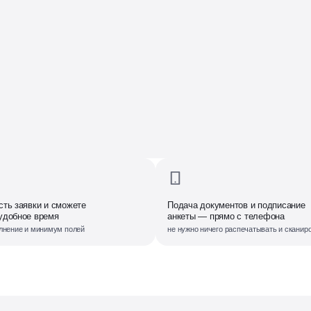
сть заявки и сможете
Подача документов и подписание
удобное время
анкеты — прямо с телефона
лнение и минимум полей
не нужно ничего распечатывать и сканир