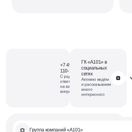
ГК «А101» в
+7 499
социальных
110-18-73
сетях
С радостью
Обратиться в А101
Активно ведём
ответим
и рассказываем
на ваши
много
вопросы
интересного
Группа компаний «А101»