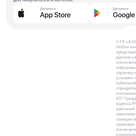
© ГК «А10
Любая ин
представл
данном са
исключит
информа
характер и
условиях 
публичной
определя
положения
437 Гражд
кодекса Р
компаний
принимает
гражданск
правовые 
исключит
в результа