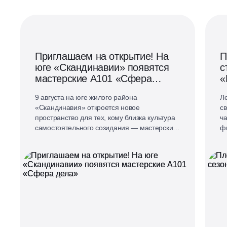
Приглашаем на открытие! На
П
юге «Скандинавии» появятся
с
мастерские А101 «Сфера
«
дела»
9 августа на юге жилого района
Ле
«Скандинавия» откроется новое
св
пространство для тех, кому близка культура
ч
самостоятельного созидания — мастерские
ф
А101 «Сфера дела».
«
«А
вм