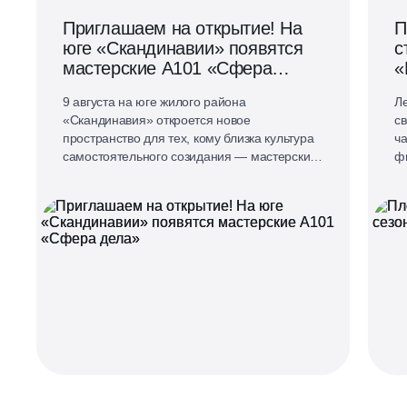
Приглашаем на открытие! На
П
юге «Скандинавии» появятся
с
мастерские А101 «Сфера
«
дела»
9 августа на юге жилого района
Ле
«Скандинавия» откроется новое
св
пространство для тех, кому близка культура
ч
самостоятельного созидания — мастерские
ф
А101 «Сфера дела».
«
«А
вм